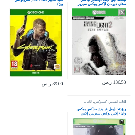
ستاي هيومان لإكس بوكس سيريز
ون)
إكس بوكس وان
136.53
ر.س
89.00
ر.س
ألعاب الفيديو
,
اكسبوكس
,
الألعاب
ريزدنت إيفل فيليدج – (إكس بوكس
وان / إكس بوكس سيريس إكس
بوكس إكس بوكس إكس | إس إس