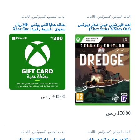
ألعاب الفيديو
,
اكسبوكس
,
الألعاب
ألعاب الفيديو
,
اكسبوكس
,
الألعاب
لعبة فاير شاين جيمز اصدار ديلوكس
بطاقة هدايا اكس بوكس | 200 ريال
(Xbox Series X/Xbox One)
سعودي | قسيمة رقمية | Xbox One
سلسلة S | X وويندوز | (كود التحميل)
– حساب المملكة العربية السعودية
300.00
ر.س
150.80
ر.س
ألعاب الفيديو
,
اكسبوكس
,
الألعاب
ألعاب الفيديو
,
اكسبوكس
,
الألعاب
تيكلاند دينج لايت 2 إصدار قياسي
لعبة سايبر بانك 2077 (اكس بوكس