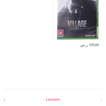
109.00
ر.س
Brands Carouse