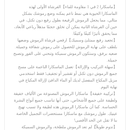
【ماسكارا 2 في 1 مقاومة للماء】الفرشاة الأولى لهذه
الماسكارا الحيوية هي نمط ناعم يمكنه وضع رموشك بشكل
مثالي، مما يجعل الرموش الرفيعة بطول رفيع دون تكتل، في
حين أن الفرشاة الثانية يمكن أن تخلق حجمًا مذهلاً رباعي الأبعاد،
مما يحقق تأثيرًا كثيفًا وكثيفًا.
【تجعيد رفيع ممتلئ وسميك】ارفعي فرشاة الرموش وضعيها
بلطف على نهاية الرموش للحصول على رموش شفافة وجميلة.
ضعيه برفق، وستكون الرموش سميكة وتنحني على الفور وتصبح
جميلة.
【سهلة التركيب والإزالة】تعمل الماسكارا الناعمة على مسح
جميع الرموش دون تكتل أو تقشير أو تجفيف؛ فقط استخدمي
مزيل المكياج المفضل لديك أو الماء الدافئ لإزالة المكياج في
نهاية اليوم.
【تركيبة خفيفة】ماسكارا الرموش المصنوعة من الألياف خفيفة
ولطيفة على جميع الأشخاص، حتى أنها تناسب جميع أنواع البشرة
الحساسة. كما أن ماسكارا الرموش هذه لطيفة ولا تسبب تهيج
عينيك. طول رموشك مع ماسكارا مستحضرات التجميل الخاصة
بنا لا تقل عن الحد الأقصى!
【تدوم طويلاً】لم تعد الرموش ملطخة، والرموش السميكة