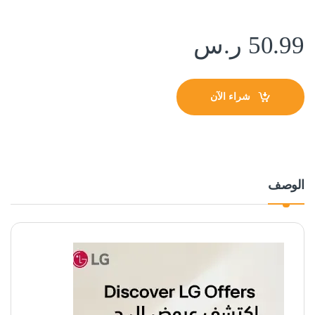
50.99
ر.س
شراء الآن
الوصف