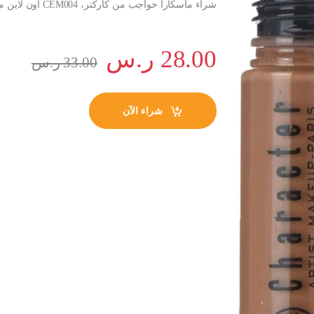
شراء ماسكارا حواجب من كاركتر، CEM004 اون لاين من امازون او نون وحراج ماسكارا حواجب من كاركتر، CEM004
28.00
ر.س
33.00
ر.س
شراء الآن