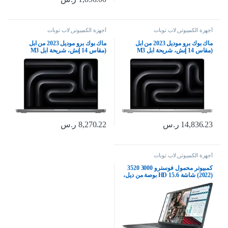
أجهزة الكمبيوتر
,
لاب توبات
أجهزة الكمبيوتر
,
لاب توبات
ماك بوك برو موديل 2023 من ابل
ماك بوك برو موديل 2023 من ابل
(مقاس 14 إنش، شريحة ابل M3
(مقاس 14 إنش، شريحة ابل M3
ماكس بوحدة معالجة مركزية مع 14
بوحدة معالجة مركزية ثمانية النوى
نواة ووحدة معالجة رسومات غرافيك
ووحدة معالجة رسومات غرافيك مع 10
مع 30 نواة، ذاكرة موحدة 36GB‏، 1TB)
نوى، ذاكرة موحدة 8GB‏، 512GB) –
– فضي؛ الإنجليزية
رمادي فلكي؛ العربية/الإنجليزية
14,836.23
ر.س
8,270.22
ر.س
أجهزة الكمبيوتر
,
لاب توبات
كمبيوتر محمول فوسترو 3000 3520
(2022) شاشة HD 15.6 بوصة من ديل،
معالج كور i5 ورام 32 جيجابايت
ووسيط تخزين ذو حالة ثابتة 1
تيرابايت، رباعي النواة تردد 4.2 هرتز،
وحدة معالجة مركزية الجيل 11،
ويندوز 11