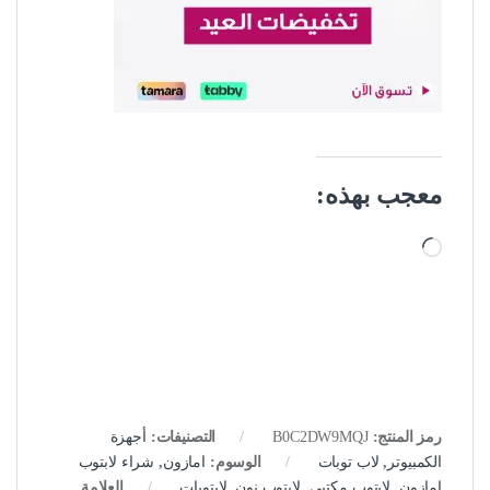
معجب بهذه:
جاري التحميل…
رمز المنتج:
B0C2DW9MQJ
التصنيفات:
أجهزة
الكمبيوتر
,
لاب توبات
الوسوم:
امازون
,
شراء لابتوب
امازون
,
لابتوب مكتبي
,
لابتوب نون
,
لابتوبات
العلامة