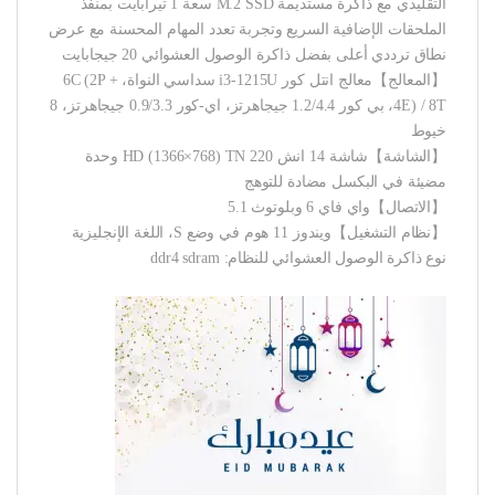
التقليدي مع ذاكرة مستديمة M.2 SSD سعة 1 تيرابايت بمنفذ
الملحقات الإضافية السريع وتجربة تعدد المهام المحسنة مع عرض
نطاق ترددي أعلى بفضل ذاكرة الوصول العشوائي 20 جيجابايت
【المعالج】معالج انتل كور i3-1215U سداسي النواة، 6C (2P +
4E) / 8T، بي كور 1.2/4.4 جيجاهرتز، اي-كور 0.9/3.3 جيجاهرتز، 8
خيوط
【الشاشة】شاشة 14 انش HD (1366×768) TN 220 وحدة
مضيئة في البكسل مضادة للتوهج
【الاتصال】واي فاي 6 وبلوتوث 5.1
【نظام التشغيل】ويندوز 11 هوم في وضع S، اللغة الإنجليزية
نوع ذاكرة الوصول العشوائي للنظام: ddr4 sdram