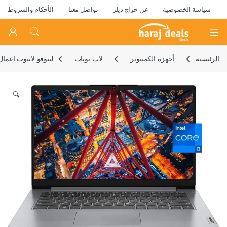
سياسة الخصوصية
عن حراج ديلز
تواصل معنا
الأحكام والشروط
Open
الرئيسية
أجهزة الكمبيوتر
لاب توبات
لينوفو لابتوب اعمال بشاشة 14 انش ومعالج انتل كور i3-1215U سداسي النواة وذاكرة RAM 20GB وSSD 1TB وشاشة HD مضادة للتوهج 14 انش وواي
🔍