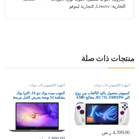
التجارية:
Lenovo
,
التجارية لينوفو
منتجات ذات صلة
أجهزة الكمبيوتر
,
لاب توبات
أجهزة الكمبيوتر
,
لاب توبات
كمبيوتر محمول باليد للألعاب من روج
لابتوب ميت بوك دي 14، الترا بوك
الي RC71L-NH019W، معالج AMD
بشاشة 14 بوصة بعرض كامل مريحة
رايزن Z1 جيجابايت 16 512 SSD هارد،
للعين 1080P ومعالج انتل كور i5 الجيل
AMD راديون، ويندوز 11 هوم، 7 بوصة
11 وزر طاقة ببصمة إصبع وشاحن
120 هرتز/7 مللي ثانية، زجاج غوريلا
محمول كبير 65 واط بسعة 8
DXC، شاشة تعمل باللمس، من
جيجابايت + 512 جيجابايت SSD من
اسس
هواوي، رمادي
4,399.00
ر.س
1,890.00
ر.س