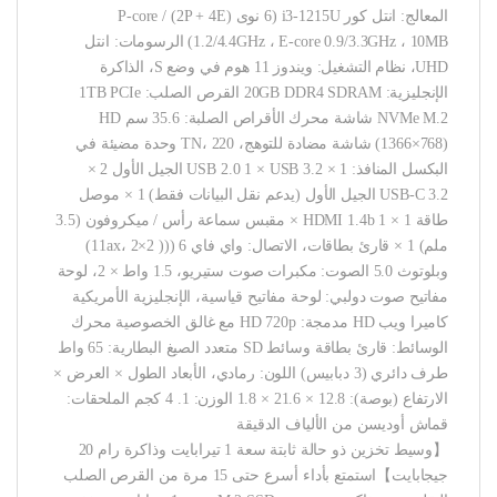
المعالج: انتل كور i3-1215U (6 نوى (2P + 4E) / P-core
1.2/4.4GHz ، E-core 0.9/3.3GHz ، 10MB) الرسومات: انتل
UHD، نظام التشغيل: ويندوز 11 هوم في وضع S، الذاكرة
الإنجليزية: 20GB DDR4 SDRAM القرص الصلب: 1TB PCIe
NVMe M.2 شاشة محرك الأقراص الصلبة: 35.6 سم HD
(1366×768) شاشة مضادة للتوهج، TN، 220 وحدة مضيئة في
البكسل المنافذ: 1 × USB 2.0 1 × USB 3.2 الجيل الأول 2 ×
USB-C 3.2 الجيل الأول (يدعم نقل البيانات فقط) 1 × موصل
طاقة 1 × HDMI 1.4b 1 × مقبس سماعة رأس / ميكروفون (3.5
ملم) 1 × قارئ بطاقات، الاتصال: واي فاي 6 ((( 11ax، 2×2)
وبلوتوث 5.0 الصوت: مكبرات صوت ستيريو، 1.5 واط × 2، لوحة
مفاتيح صوت دولبي: لوحة مفاتيح قياسية، الإنجليزية الأمريكية
كاميرا ويب HD مدمجة: HD 720p مع غالق الخصوصية محرك
الوسائط: قارئ بطاقة وسائط SD متعدد الصيغ البطارية: 65 واط
طرف دائري (3 دبابيس) اللون: رمادي، الأبعاد الطول × العرض ×
الارتفاع (بوصة): 12.8 × 21.6 × 1.8 الوزن: 1. 4 كجم الملحقات:
قماش أوديسن من الألياف الدقيقة
【وسيط تخزين ذو حالة ثابتة سعة 1 تيرابايت وذاكرة رام 20
جيجابايت】استمتع بأداء أسرع حتى 15 مرة من القرص الصلب