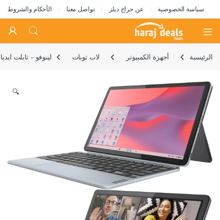
سياسة الخصوصية
عن حراج ديلز
تواصل معنا
الأحكام والشروط
Open
الرئيسية
أجهزة الكمبيوتر
لاب توبات
لينوفو – تابلت ايديا باد دويت 3 كروم بوك بشاشة لمس 11 انش (2000×1200) 2 في 1 – سناب دراغون 7cG2-4G RAM – 
🔍