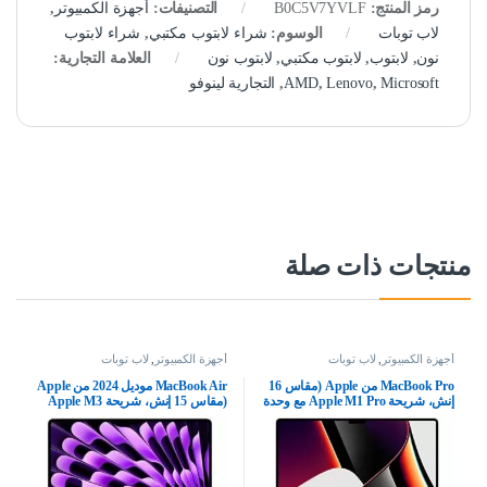
رمز المنتج:
B0C5V7YVLF
التصنيفات:
أجهزة الكمبيوتر
,
لاب توبات
الوسوم:
شراء لابتوب مكتبي
,
شراء لابتوب
نون
,
لابتوب
,
لابتوب مكتبي
,
لابتوب نون
العلامة التجارية:
Microsoft
,
Lenovo
,
AMD
,
التجارية لينوفو
منتجات ذات صلة
أجهزة الكمبيوتر
,
لاب توبات
أجهزة الكمبيوتر
,
لاب توبات
MacBook Pro من Apple (مقاس 16
MacBook Air موديل 2024 من Apple
إنش، شريحة Apple M1 Pro مع وحدة
(مقاس 15 إنش، شريحة Apple M3
معالجة مركزية مع 10 نوى ووحدة
بوحدة معالجة مركزية ثمانية النوى
معالجة رسومات غرافيك مع 16 نواة،
ووحدة معالجة رسومات غرافيك مع 10
ذاكرة RAM سعة 16GB، قرص SSD
نوى، ذاكرة موحدة 16GB‏، 512GB) –
سعة 512GB) – رمادي فلكي; عربي/
رمادي فلكي؛ الإنجليزية
إنكليزي