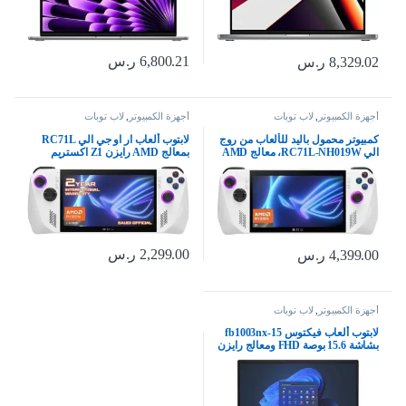
6,800.21
ر.س
8,329.02
ر.س
أجهزة الكمبيوتر
,
لاب توبات
أجهزة الكمبيوتر
,
لاب توبات
كمبيوتر محمول باليد للألعاب من روج
لابتوب ألعاب ار او جي الي RC71L
الي RC71L-NH019W، معالج AMD
بمعالج AMD رايزن Z1 اكستريم
رايزن Z1 جيجابايت 16 512 SSD هارد،
وذاكرة RAM 16GB وSSD 512GB
AMD راديون، ويندوز 11 هوم، 7 بوصة
وويندوز 11 وFHD 120Hz و7 مللي
120 هرتز/7 مللي ثانية، زجاج غوريلا
ثانية وشاشة تعمل باللمس وبصمة
DXC، شاشة تعمل باللمس، من
إصبع، بطاقة ألعاب Xbox مجانية لمدة
اسس
3 شهور
2,299.00
ر.س
4,399.00
ر.س
أجهزة الكمبيوتر
,
لاب توبات
لابتوب ألعاب فيكتوس 15-fb1003nx
بشاشة 15.6 بوصة FHD ومعالج رايزن
AMD 5 7535HS وانفيديا جيفورس
RTX 2050 وذاكرة رام سعة 8
جيجابايت وهارد SSD سعة 512
جيجابايت وويندوز 11 هوم، لون ميكا