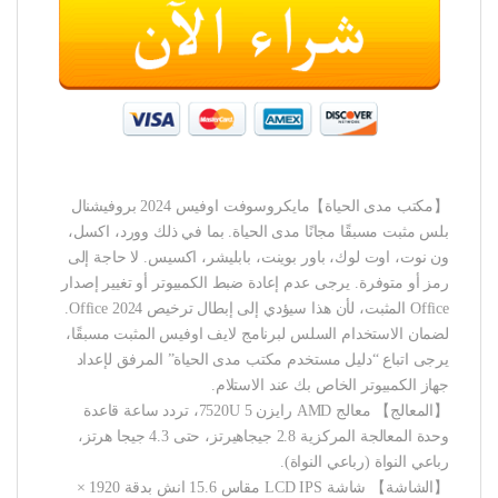
【مكتب مدى الحياة】مايكروسوفت اوفيس 2024 بروفيشنال
بلس مثبت مسبقًا مجانًا مدى الحياة. بما في ذلك وورد، اكسل،
ون نوت، اوت لوك، باور بوينت، بابليشر، اكسيس. لا حاجة إلى
رمز أو متوفرة. يرجى عدم إعادة ضبط الكمبيوتر أو تغيير إصدار
Office المثبت، لأن هذا سيؤدي إلى إبطال ترخيص Office 2024.
لضمان الاستخدام السلس لبرنامج لايف اوفيس المثبت مسبقًا،
يرجى اتباع “دليل مستخدم مكتب مدى الحياة” المرفق لإعداد
جهاز الكمبيوتر الخاص بك عند الاستلام.
【المعالج】 معالج AMD رايزن 5 7520U، تردد ساعة قاعدة
وحدة المعالجة المركزية 2.8 جيجاهيرتز، حتى 4.3 جيجا هرتز،
رباعي النواة (رباعي النواة).
【الشاشة】 شاشة LCD IPS مقاس 15.6 انش بدقة 1920 ×