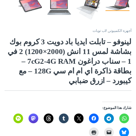
أجهزة الكمبيوتر
,
لاب توبات
لينوفو – تابلت ايديا باد دويت 3 كروم بوك
بشاشة لمس 11 انش (2000×1200) 2 في
1 – سناب دراغون 7cG2-4G RAM –
بطاقة ذاكرة اي ام ام سي 128G – مع
كيبورد – ازرق ضبابي
شارك هذا الموضوع: