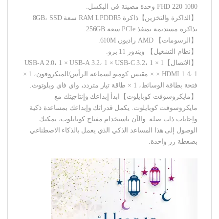
1080 FHD 220 وحدة مضيئة في البكسل.
【الذاكرة والتخزين】ذاكرة RAM LPDDR5 سعة 8GB، SSD
بذاكرة مستديمة بمنفذ PCIe سعة 256GB.
【الرسومات】 AMD راديون 610M.
【نظام التشغيل】 ويندوز 11 برو.
【الاتصال】1 × USB-A 2.0، 1 × USB-A 3.2، 1 × USB-C 3.2، 1
× HDMI 1.4، 1 × مقبس كومبو لسماعة الرأس/الميكروفون، 1 ×
فتحة بطاقة الوسائط، 1 × طاقة تيار متردد، واي فاي وبلوتوث.
【مايكروسوفت كوبايلوت】ابدأ إبداعك وإنتاجيتك مع
مايكروسوفت كوبايلوت. يكمل قدراتك وإبداعك بمساعدة ذكية
وإجابات ذات صلة. والآن باستخدام مفتاح كوبايلوت، يمكنك
الوصول إلى هذا المساعد الذكي الذي يعمل بالذكاء الاصطناعي
بضغطة زر واحدة.