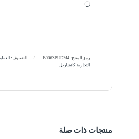
جاري التحميل…
رمز المنتج:
B006ZPUDM4
التصنيف:
العطو
التجارية كاتشاريل
منتجات ذات صلة