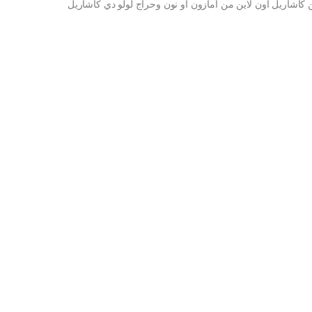
ي كاشاريل – او دي بارفان للنساء 50 مل من كاشاريل اون لاين من امازون او نون وحراج لولو دي كاشاريل