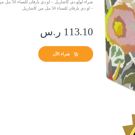
شراء لولو د
– او دي بارفان للنساء 50 مل من كاشاريل
113.10
ر.س
شراء الآن