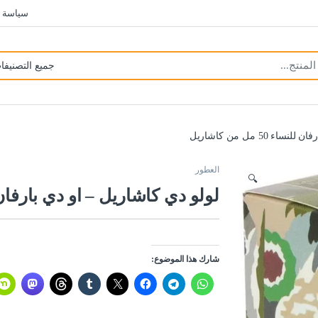
سياسة 
 50 مل من كاشاريل
العطور
🔍
لولو دي كاشاريل – او دي بارفان للنساء 50 مل
شارك هذا الموضوع: