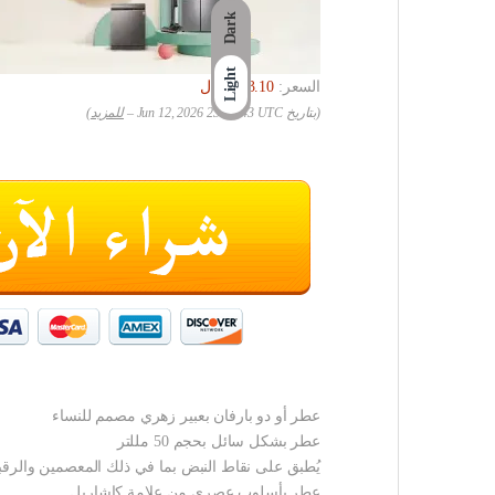
Dark
Light
السعر:
(بتاريخ Jun 12, 2026 23:03:43 UTC –
للمزيد
)
عطر أو دو بارفان بعبير زهري مصمم للنساء
عطر بشكل سائل بحجم 50 مللتر
يُطبق على نقاط النبض بما في ذلك المعصمين والرقب
عطر بأسلوب عصري من علامة كاشاريل