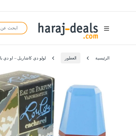
Search for:
Open
الرئيسية
العطور
لولو دي كاشاريل – او دي بارفان للنساء