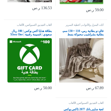
136.53
ر.س
59.00
ر.س
أثاث المنزل والأدوات
,
أغطية السرير
ألعاب الفيديو
,
اكسبوكس
,
الألعاب
والوسائد
فااو دو بطانية رمي، 110 × 130 سم،
بطاقة هدايا اكس بوكس | 100 ريال
بطانية بشراشيب محبوكة بنمط
سعودي | قسيمة رقمية | Xbox One
بوهيمي، بطانية تكييف الهواء الصيفية،
سلسلة S | X وويندوز | (كود التحميل)
بطانية قيلولة، بطانية للسكن الجامعي
– حساب المملكة العربية السعودية
للكنبة والتخييم والاقامة المنزلية
والسفر، نمط 2
67.89
ر.س
50.00
ر.س
ألعاب الفيديو
,
اكسبوكس
,
الألعاب
لعبة سايبر بانك 2077 (اكس بوكس