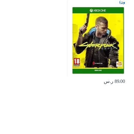
ون)
89.00
ر.س