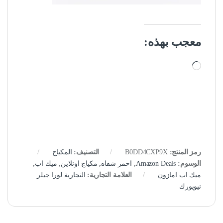
معجب بهذه:
جاري التحميل…
رمز المنتج:
B0DD4CXP9X
التصنيف:
المكياج
الوسوم:
Amazon Deals
,
احمر شفاه
,
مكياج اونلاين
,
ميك اب
,
ميك اب امازون
العلامة التجارية:
التجارية لورا جيلر
نيويورك