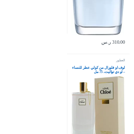
310.00
ر.س
العطور
لوف او فلورال من كولي عطر للنساء
– او دي تواليت، 75 مل