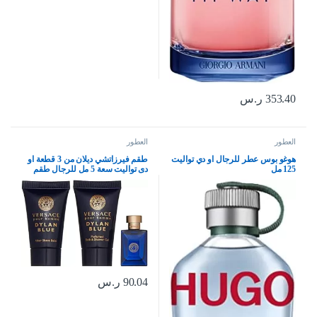
353.40
ر.س
العطور
العطور
هوغو بوس عطر للرجال او دي تواليت
طقم فيرزاتشي ديلان من 3 قطعة او
125 مل
دى تواليت سعة 5 مل للرجال طقم
باحجام صغيرة للرجال
90.04
ر.س