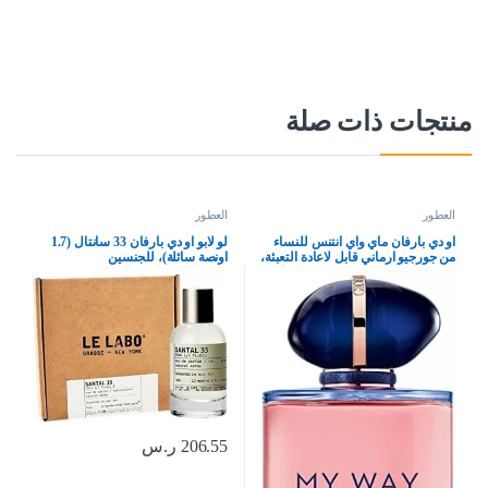
منتجات ذات صلة
العطور
العطور
او دي بارفان ماي واي انتنس للنساء
لو لابو او دي بارفان 33 سانتال (1.7
من جورجيو ارماني قابل لاعادة التعبئة،
اونصة سائلة)، للجنسين
3.0 اونصة
206.55
ر.س