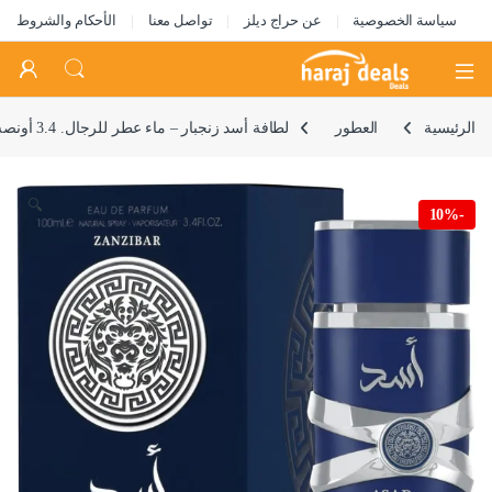
سياسة الخصوصية
عن حراج ديلز
تواصل معنا
الأحكام والشروط
Open
الرئيسية
العطور
لطافة أسد زنجبار – ماء عطر للرجال. 3.4 أونصه ، 100.0 ملليلتر
🔍
10%
-