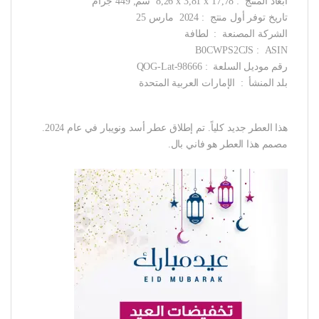
أبعاد المنتج ‏ : ‎ 8,26 x 3,81 x 17,78 سم; 449 جرام
تاريخ توفر أول منتج ‏ : ‎ 2024 مارس 25
الشركة المصنعة ‏ : ‎ لطافة
ASIN ‏ : ‎ B0CWPS2CJS
رقم موديل السلعة ‏ : ‎ QOG-Lat-98666
بلد المنشأ ‏ : ‎ الإمارات العربية المتحدة
هذا العطر جديد كلياً. تم إطلاق عطر أسد ونويبار في عام 2024.
مصمم هذا العطر هو فاني بال.