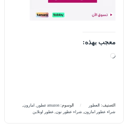
معجب بهذه:
جاري التحميل…
التصنيف:
العطور
الوسوم:
amazon عطور
,
امازون
,
شراء عطور امازون
,
شراء عطور نون
,
عطور اونلاين