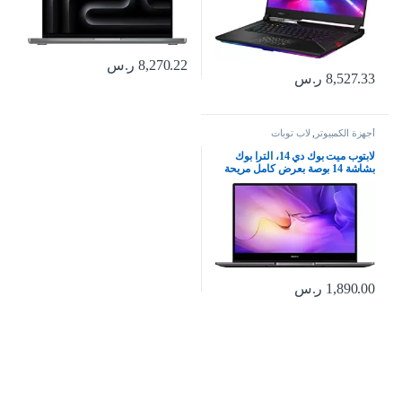
8,270.22
ر.س
8,527.33
ر.س
أجهزة الكمبيوتر
,
لاب توبات
لابتوب ميت بوك دي 14، الترا بوك
بشاشة 14 بوصة بعرض كامل مريحة
للعين 1080P ومعالج انتل كور i5 الجيل
11 وزر طاقة ببصمة إصبع وشاحن
محمول كبير 65 واط بسعة 8
جيجابايت + 512 جيجابايت SSD من
هواوي، رمادي
1,890.00
ر.س