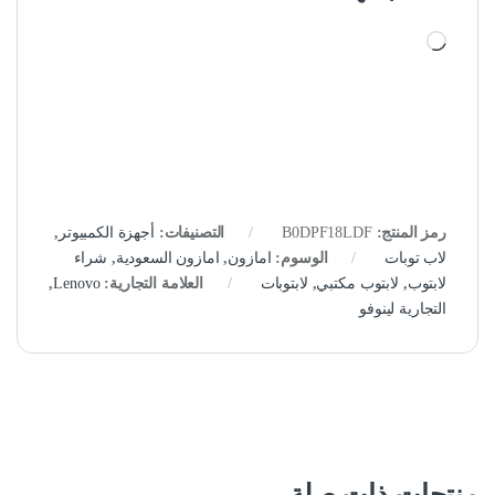
جاري التحميل…
رمز المنتج:
B0DPF18LDF
التصنيفات:
أجهزة الكمبيوتر
,
لاب توبات
الوسوم:
امازون
,
امازون السعودية
,
شراء
لابتوب
,
لابتوب مكتبي
,
لابتوبات
العلامة التجارية:
Lenovo
,
التجارية لينوفو
منتجات ذات صلة