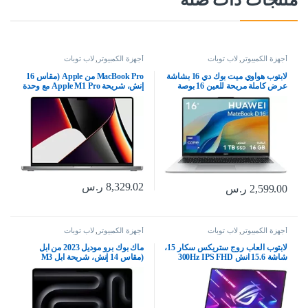
أجهزة الكمبيوتر
,
لاب توبات
أجهزة الكمبيوتر
,
لاب توبات
لابتوب هواوي ميت بوك دي 16 بشاشة
MacBook Pro من Apple (مقاس 16
عرض كاملة مريحة للعين 16 بوصة
إنش، شريحة Apple M1 Pro مع وحدة
هيكل خفيف ومعدني معالج كور i9
معالجة مركزية مع 10 نوى ووحدة
عالي الأداء جيل 13 ذاكرة رام 16
معالجة رسومات غرافيك مع 16 نواة،
جيجابايت+ SSD سعة 1 تيرابايت،
ذاكرة RAM سعة 16GB، قرص SSD
لوحة مفاتيح رقمية انجليزي/عربي لون
سعة 512GB) – رمادي فلكي; عربي/
فضي
إنكليزي
8,329.02
ر.س
2,599.00
ر.س
أجهزة الكمبيوتر
,
لاب توبات
أجهزة الكمبيوتر
,
لاب توبات
لابتوب العاب روج ستريكس سكار 15،
ماك بوك برو موديل 2023 من ابل
شاشة 15.6 انش 300Hz IPS FHD
(مقاس 14 إنش، شريحة ابل M3
جيفورس 3060، كور i9 12900H و
بوحدة معالجة مركزية ثمانية النوى
سعة 16 5 وSSD 512 R، ويندوز 11
ووحدة معالجة رسومات غرافيك مع 10
هوم، G533ZM A ES93، اسود , 16
نوى، ذاكرة موحدة 8GB‏، 512GB) –
جب د د ار5، انتل، ذاكرة رام 16.0 GB
رمادي فلكي؛ العربية/الإنجليزية