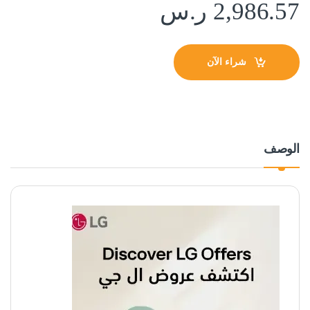
2,986.57
ر.س
شراء الآن
الوصف