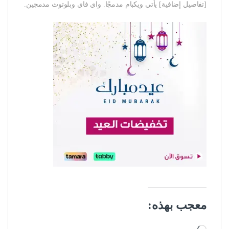
[تفاصيل إضافية] يأتي ويكبام مدمجًا. واي فاي وبلوتوث مدمجين.
معجب بهذه:
جاري التحميل…