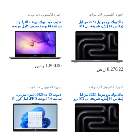
أجهزة الكمبيوتر
,
لاب توبات
أجهزة الكمبيوتر
,
لاب توبات
ماك بوك برو موديل 2023 من ابل
لابتوب ميت بوك دي 14، الترا بوك
(مقاس 14 إنش، شريحة ابل M3
بشاشة 14 بوصة بعرض كامل مريحة
بوحدة معالجة مركزية ثمانية النوى
للعين 1080P ومعالج انتل كور i5 الجيل
ووحدة معالجة رسومات غرافيك مع 10
11 وزر طاقة ببصمة إصبع وشاحن
نوى، ذاكرة موحدة 8GB‏، 512GB) –
محمول كبير 65 واط بسعة 8
رمادي فلكي؛ العربية/الإنجليزية
جيجابايت + 512 جيجابايت SSD من
هواوي، رمادي
1,890.00
ر.س
8,270.22
ر.س
أجهزة الكمبيوتر
,
لاب توبات
أجهزة الكمبيوتر
,
لاب توبات
ماك بوك برو موديل 2023 من ابل
لابتوب 15-fd0029nx من اتش بي،
(مقاس 16 إنش، شريحة ابل M3 برو
شاشة 15.6 بوصة FHD، انتل كور i5-
بوحدة معالجة مركزية مع 12 نواة
1334U الجيل 13، بطاقة رسومات انتل
ووحدة معالجة رسومات غرافيك مع 18
ايريس اكس اي، ذاكرة رام 8 جيجا،
نواة، ذاكرة موحدة 18GB‏، 512GB) –
وسيط تخزين ذو حالة ثابتة 512 جيجا،
أسود فلكي؛ العربية/الإنجليزية
ويندوز 11 هوم، فضي طبيعي-
9P7P3EA