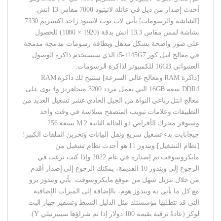
أحدث إصدار من ديل في عائلة لاتيتيود 7000 مقاس 13 انش.
[الشاشة والرسومات] يأتي لاب توب لاتيتيود راجد اكستريم 7330
بشاشة لمس مقاس 13.3 انش بدقة (1920 × 1080) للحصول
على صور واضحة بشكل مذهل وبطاقة رسومات مدمجة مدمجة
في معالج انتل كور i5-1145G7 الذي سيستخدم ذاكرة الوصول
العشوائي 16GB للكمبيوتر لذاكرة الرسومات.
[ذاكرة RAM ومعالج عالي السرعة] ستتيح لك ذاكرة RAM
DDR4 سعة 16GB التي تعمل بتردد 3200 ميجاهرتز و4 نوى على
معالج انتل رباعي النواة من الجيل الحادي عشر تشغيل العديد من
التطبيقات وعلامات تبويب المتصفح بسلاسة في وقت واحد
وسيوفر محرك الأقراص ذو الحالة الثابتة M.2 بسعة 256
جيجابايت بدء تشغيل سريع ونقل البيانات وتخزين الملفات الكبير!
[نظام التشغيل] ويندوز 11 هو أحدث نظام تشغيل من
مايكروسوفت تم إصداره في عام 2022 وإذا كنت ترغب في
الرجوع إلى ويندوز 10 القديمة، يمكنك الرجوع إلى إصدار أقدم
من خلال تنزيل سهل من موقع مايكروسوفت. يأتي ويندوز برو
مع كل ما يأتي به ويندوز هوم، بالإضافة إلى الميزات الإضافية
التي قد تتطلبها مؤسستك مثل الدليل النشط وتشفير جهاز البت
لوكر (عادةً ترقية بقيمة 100 دولار إذا تم شراؤها سيبيرتيلي Y).