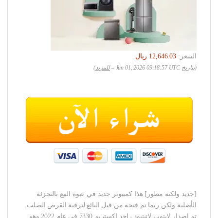
السعر:
(بتاريخ Jun 01, 2026 09:18:57 UTC –
للمزيد
)
[جديد ولكنه مطور] هذا كمبيوتر جديد في عبوة البيع بالتجزئة
الأصلية ولكن ربما تم فتحه من قبل البائع لترقية القرص الصلب.
تم إصدار لابتوب لاتيتيود راجد اكستريم 7330 في عام 2022 وهو