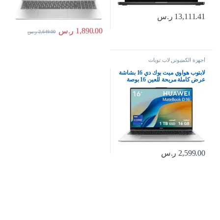
13,111.41
ر.س
1,890.00
ر.س
2,649.00
ر.س
أجهزة الكمبيوتر
,
لاب توبات
لابتوب هواوي ميت بوك دي 16 بشاشة
عرض كاملة مريحة للعين 16 بوصة
هيكل خفيف ومعدني معالج كور i9
عالي الأداء جيل 13 ذاكرة رام 16
جيجابايت+ SSD سعة 1 تيرابايت،
لوحة مفاتيح رقمية انجليزي/عربي لون
فضي
2,599.00
ر.س