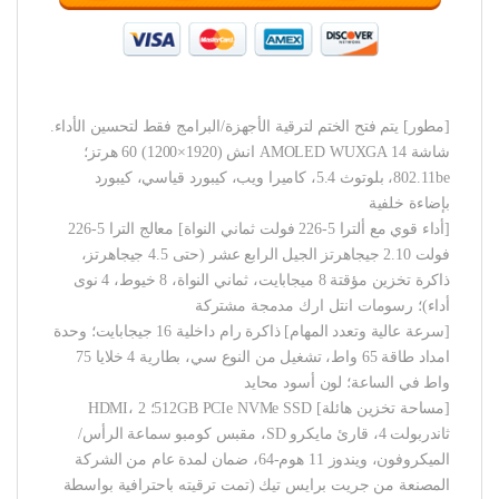
[مطور] يتم فتح الختم لترقية الأجهزة/البرامج فقط لتحسين الأداء.
شاشة AMOLED WUXGA 14 انش (1920×1200) 60 هرتز؛
802.11be، بلوتوث 5.4، كاميرا ويب، كيبورد قياسي، كيبورد
بإضاءة خلفية
[أداء قوي مع ألترا 5-226 فولت ثماني النواة] معالج الترا 5-226
فولت 2.10 جيجاهرتز الجيل الرابع عشر (حتى 4.5 جيجاهرتز،
ذاكرة تخزين مؤقتة 8 ميجابايت، ثماني النواة، 8 خيوط، 4 نوى
أداء)؛ رسومات انتل ارك مدمجة مشتركة
[سرعة عالية وتعدد المهام] ذاكرة رام داخلية 16 جيجابايت؛ وحدة
امداد طاقة 65 واط، تشغيل من النوع سي، بطارية 4 خلايا 75
واط في الساعة؛ لون أسود محايد
[مساحة تخزين هائلة] 512GB PCIe NVMe SSD؛ HDMI، 2
ثاندربولت 4، قارئ مايكرو SD، مقبس كومبو سماعة الرأس/
الميكروفون، ويندوز 11 هوم-64، ضمان لمدة عام من الشركة
المصنعة من جريت برايس تيك (تمت ترقيته باحترافية بواسطة