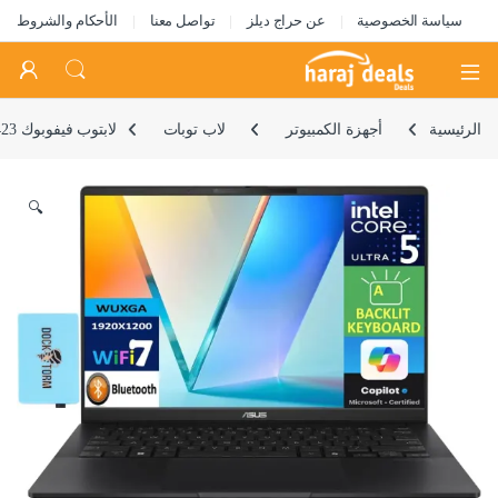
سياسة الخصوصية
عن حراج ديلز
تواصل معنا
الأحكام والشروط
Open
الرئيسية
أجهزة الكمبيوتر
لاب توبات
لابتوب فيفوبوك S 14 Q423 بشاشة OLED FHD + 14 بوصة انتل الترا 5-226v 16GB LPDDR5X 512GB منفذ PCIe SSD مساعد ايه اي ولوحة مفاتيح إضاءة خلفية 2 ثاندربولت 4 واي فاي 7 ويندوز 11هوم موسع USB DKZ من اسوس
🔍