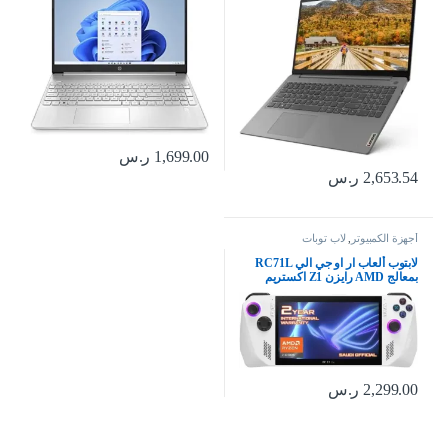
اكس اي مدمجة كرسومات UHD
جيجا اس اس دي ، ويندوز 11 هوم ،
وويندوز 11، لون رمادي اركتيك –
فضي طبيعي – 6W2H0EA
[82H8033NAX]
1,699.00
ر.س
2,653.54
ر.س
أجهزة الكمبيوتر
,
لاب توبات
لابتوب ألعاب ار او جي الي RC71L
بمعالج AMD رايزن Z1 اكستريم
وذاكرة RAM 16GB وSSD 512GB
وويندوز 11 وFHD 120Hz و7 مللي
ثانية وشاشة تعمل باللمس وبصمة
إصبع، بطاقة ألعاب Xbox مجانية لمدة
3 شهور
2,299.00
ر.س