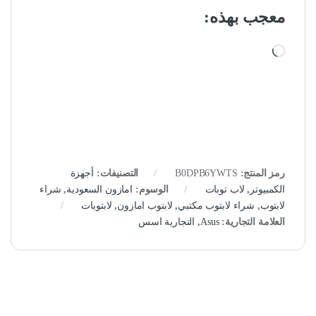
معجب بهذه:
جاري التحميل…
رمز المنتج:
B0DPB6YWTS
التصنيفات:
أجهزة
الكمبيوتر
,
لاب توبات
الوسوم:
امازون السعودية
,
شراء
لابتوب
,
شراء لابتوب مكتبي
,
لابتوب امازون
,
لابتوبات
العلامة التجارية:
Asus
,
التجارية اسس