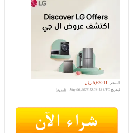
السعر:
(بتاريخ May 06, 2026 12:59:19 UTC –
للمزيد
)