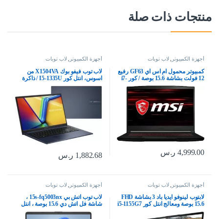
منتجات ذات صلة
أجهزة الكمبيوتر
,
لاب توبات
أجهزة الكمبيوتر
,
لاب توبات
كمبيوتر محمول ام اس اي GF63 رفيع
لاب توب فيفو بوك X1504VA من
12 فولت بشاشة 15.6 بوصة / كور i7-
اسوس، انتل كور I5-1335U / ذاكرة
12650H/RAM 16GB/1TB-
رام 8 جيجابايت / 512 SSD / شاشة
SSD/RTX 4050/ويندوز 11/اسود،
FHD/WIN 15.6 بوصة / ويندوز 11 /
رفيع GF63
كيبورد عربي-إنجليزي
4,999.00
ر.س
1,882.68
ر.س
أجهزة الكمبيوتر
,
لاب توبات
أجهزة الكمبيوتر
,
لاب توبات
لابتوب لينوفو ايديا باد 3 بشاشة FHD
لاب توب اتش بي 15s-fq5003nx ،
15.6 بوصة ومعالج انتل كور i5-1155G7
شاشة فل اتش دي 15.6 بوصة ، انتل
ورام 8GB ووسيط تخزين SSD
كور i7-1255U 12 الجيل ، انتل ايريس
512GB ووظائف رسومات انتل ايريس
اكس جرافيكس ، 8 جيجا رام ، 512