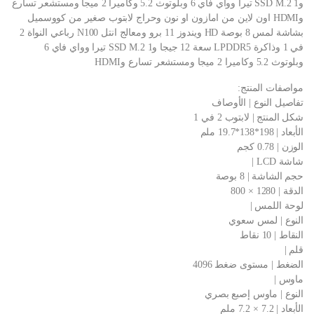
وSSD M.2 1 تيرا وواي فاي 6 وبلوتوث 5.2 وكاميرا 2 ميجا ومستشعر تسارع
وHDMI اون لاين من امازون او نون وحراج لابتوب صغير من كووسميل
بشاشة لمس 8 بوصة HD ويندوز 11 برو ومعالج انتل N100 رباعي النواة 2
في 1 وذاكرة LPDDR5 سعة 12 جيجا وSSD M.2 1 تيرا وواي فاي 6
وبلوتوث 5.2 وكاميرا 2 ميجا ومستشعر تسارع وHDMI
مواصفات المنتج:
تفاصيل النوع | الأوصاف
شكل المنتج | لابتوب 2 في 1
الأبعاد | 198*138*19.7 ملم
الوزن | 0.78 كجم
شاشة LCD |
حجم الشاشة | 8 بوصة
الدقة | 1280 × 800
لوحة اللمس |
النوع | لمس سعوي
النقاط | 10 نقاط
قلم |
الضغط | مستوى ضغط 4096
ماوس |
النوع | ماوس إصبع بصري
الأبعاد | 7.2 × 7.2 ملم