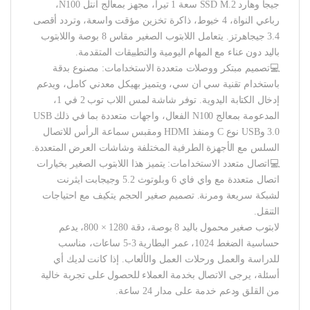
جيجا وهارد SSD M.2 سعة 1 تيرا، مجهز بمعالج انتل N100،
رباعي النواة، 4 خيوط، ذاكرة تخزين مؤقت واسعة، وتردد أقصى
3.4 جيجاهرتز. يتعامل اللابتوب الصغير مقاس 8 بوصة واللابتوب
باليد دون عناء مع المهام اليومية والتطبيقات المتقدمة.
💻تصميم مبتكر ووصلات متعددة الاستخدامات: مصنوع بدقة
باستخدام تقنية سي ان سي، ويتميز بهيكل معدني كامل، ويدعم
إدخال الكتابة اليدوية. توفر شاشة لمس اللاب توب 2 في 1،
المدعومة بمعالج N100 الفعال، واجهات متعددة بما في ذلك USB
3.0 وUSB نوع C ومنفذ HDMI ومقبس سماعة الرأس للاتصال
السلس مع الأجهزة الطرفية المختلفة وشاشات العرض المتعددة.
💻اتصال متعدد الاستخدامات: يتميز هذا اللابتوب الصغير بخيارات
اتصال متعددة مع واي فاي 6 وبلوتوث 5.2 وجيجابت ايثرنت
لشبكة سريعة ومرنة. تصميم صغير الحجم يتكيف مع احتياجات
التنقل.
لابتوب صغير محمول باليد 8 بوصة، دقة 1280 × 800، يدعم
حساسية الضغط 1024، عمر البطارية 3-5 ساعات، مناسب
للدراسة والعمل ورحلات العمل والألعاب. إذا كانت لديك أي
أسئلة، يرجى الاتصال بخدمة العملاء للحصول على تجربة خالية
من القلق ودعم خدمة على مدار 24 ساعة.