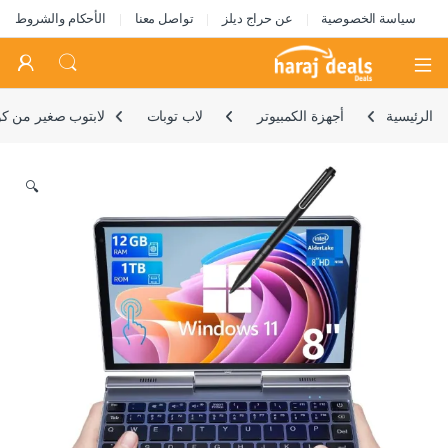
سياسة الخصوصية
عن حراج ديلز
تواصل معنا
الأحكام والشروط
Open
الرئيسية
أجهزة الكمبيوتر
لاب توبات
لابتوب صغير من كووسميل بشاشة لمس 8 بوصة HD ويندوز 11 برو ومعالج انتل N100 رباعي النواة 2
🔍