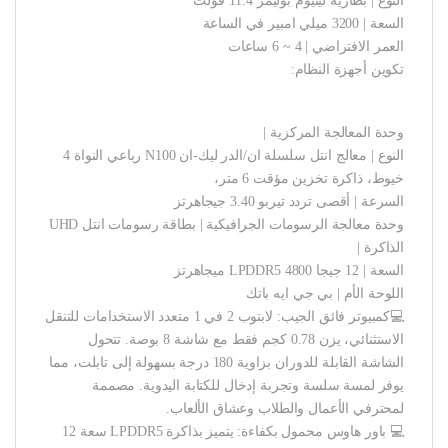
النوع | بطارية ليثيوم بوليمر 11.4 فولت
السعة | 3200 ميلي امبير في الساعة
العمر الافتراضي | 4 ~ 6 ساعات
تكوين أجهزة النظام:
وحدة المعالجة المركزية |
النوع | معالج انتل سلسلة ان/الدر ليك-ان N100 رباعي النواة 4
خيوط، ذاكرة تخزين مؤقت 6 متر،
السرعة | أقصى تردد تيربو 3.40 جيجاهرتز
وحدة معالجة الرسومات الجرافيكية | بطاقة رسومات انتل UHD
الذاكرة |
السعة | 12 جيجا LPDDR5 4800 ميجاهرتز
اللوحة الأم | بي جي ايه باتك
💻كمبيوتر فائق الجيب: لابتوب 2 في 1 متعدد الاستخدامات للتنقل
الاستثنائي، يزن 0.78 كجم فقط مع شاشة 8 بوصة. تتحول
الشاشة القابلة للدوران بزاوية 180 درجة بسهولة إلى تابلت، مما
يوفر لمسة سلسة وتجربة إدخال للكتابة اليدوية. مصممة
لمحترفي الأعمال والطلاب وعشاق الألعاب.
💻 باور هاوس محمول بكفاءة: يتميز بذاكرة LPDDR5 سعة 12