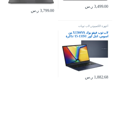
3,499.00
ر.س
3,799.00
ر.س
أجهزة الكمبيوتر
,
لاب توبات
لاب توب فيفو بوك X1504VA من
اسوس، انتل كور I5-1335U / ذاكرة
رام 8 جيجابايت / 512 SSD / شاشة
FHD/WIN 15.6 بوصة / ويندوز 11 /
كيبورد عربي-إنجليزي
1,882.68
ر.س