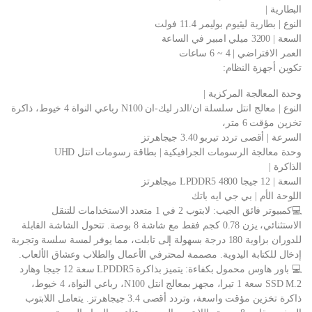
البطارية |
النوع | بطارية ليثيوم بوليمر 11.4 فولت
السعة | 3200 ميلي امبير في الساعة
العمر الافتراضي | 4 ~ 6 ساعات
تكوين أجهزة النظام:
وحدة المعالجة المركزية |
النوع | معالج انتل سلسلة ان/الدر ليك-ان N100 رباعي النواة 4 خيوط، ذاكرة
تخزين مؤقت 6 متر،
السرعة | أقصى تردد تيربو 3.40 جيجاهرتز
وحدة معالجة الرسومات الجرافيكية | بطاقة رسومات انتل UHD
الذاكرة |
السعة | 12 جيجا LPDDR5 4800 ميجاهرتز
اللوحة الأم | بي جي ايه باتك
💻كمبيوتر فائق الجيب: لابتوب 2 في 1 متعدد الاستخدامات للتنقل
الاستثنائي، يزن 0.78 كجم فقط مع شاشة 8 بوصة. تتحول الشاشة القابلة
للدوران بزاوية 180 درجة بسهولة إلى تابلت، مما يوفر لمسة سلسة وتجربة
إدخال للكتابة اليدوية. مصممة لمحترفي الأعمال والطلاب وعشاق الألعاب.
💻 باور هاوس محمول بكفاءة: يتميز بذاكرة LPDDR5 سعة 12 جيجا وهارد
SSD M.2 سعة 1 تيرا، مجهز بمعالج انتل N100، رباعي النواة، 4 خيوط،
ذاكرة تخزين مؤقت واسعة، وتردد أقصى 3.4 جيجاهرتز. يتعامل اللابتوب