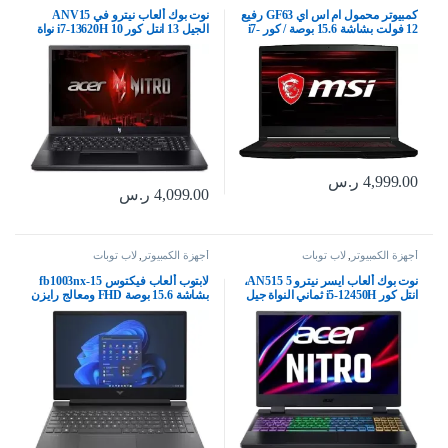
كمبيوتر محمول ام اس اي GF63 رفيع
نوت بوك ألعاب نيترو في ANV15
12 فولت بشاشة 15.6 بوصة / كور i7-
الجيل 13 انتل كور i7-13620H 10 نواة
12650H/RAM 16GB/1TB-
حتى 4.90GHz/16GB DDR5/1TB
SSD/RTX 4050/ويندوز 11/اسود،
6GB أنفيديا جيفورس RTX 3050/15.6
رفيع GF63
بوصة FHD IPS 144Hz/ ويندوز 11 من
ايسر
4,999.00
ر.س
4,099.00
ر.س
أجهزة الكمبيوتر
,
لاب توبات
أجهزة الكمبيوتر
,
لاب توبات
نوت بوك ألعاب ايسر نيترو 5 AN515،
لابتوب ألعاب فيكتوس 15-fb1003nx
انتل كور i5-12450H ثماني النواة جيل
بشاشة 15.6 بوصة FHD ومعالج رايزن
12/RAM DDR4 8 جيجابايت/SSD
AMD 5 7535HS وانفيديا جيفورس
512 جيجابايت/انفيديا جيفورس RTX
RTX 2050 وذاكرة رام سعة 8
3050 4 جيجابايت/FHD IPS 15.6 بوصة
جيجابايت وهارد SSD سعة 512
144 هرتز/كيبورد RGB/اوبسيديان بلاك
جيجابايت وويندوز 11 هوم، لون ميكا
سيلفر 956C6EA