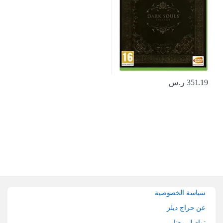
351.19
ر.س
Brands Carouse
سياسة الخصوصية
عن حراج ديلز
تواصل معنا