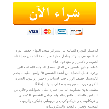
كونسيلر البودرة السائبة بير مينيرالز متعدد المهام خفيف الوزن
تمامًا ويحمي بشرتك بعامل حماية من أشعة الشمس مع إخفاء
العيوب والاحمرار والبقع دون عناء
تغطية بمظهرٍ طبيعي في الحال. بفضل الحماية الإضافية التي
يوفرها عامل الحماية من أشعة الشمس 20 واسع الطيف، يُخفي
الكونسيلر خفيف الوزن حب الشباب والاحمرار وعيوب البشرة
الأخرى دون الشعور بوجوده على بشرتك إطلاقًا
تنظيف بدون مساومة: لم يتم اختباره على الحيوانات وخالي من
البارابين والفثالات والفورمالديهايد وواقي الشمس الكيميائي
والتريكلوسان والتريكلوكربان والبروبيلين جليكول والزيوت
المعدنية وقطران الفحم والميكروبيدات