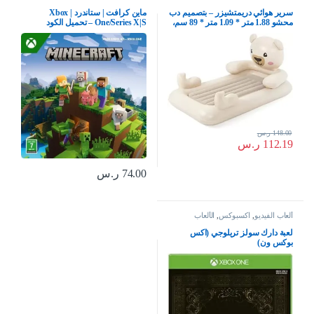
سرير هوائي دريمتشيزر – بتصميم دب
ماين كرافت | ستاندرد | Xbox
محشو 1.88 متر * 1.09 متر * 89 سم،
One/Series X|S – تحميل الكود
من بي دبليو
148.00
ر.س
112.19
ر.س
74.00
ر.س
ألعاب الفيديو
,
اكسبوكس
,
الألعاب
لعبة دارك سولز تريلوجي (اكس
بوكس ون)