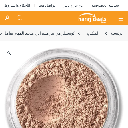
سياسة الخصوصية
عن حراج ديلز
تواصل معنا
الأحكام والشروط
Open
الرئيسية
المكياج
كونسيلر من بير مينيرالز، متعدد المهام بعامل حماية من أشعة ال
🔍