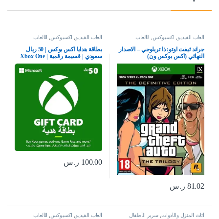
ألعاب الفيديو
,
اكسبوكس
,
الألعاب
ألعاب الفيديو
,
اكسبوكس
,
الألعاب
جراند ثيفت اوتو: ذا تريلوجي – الاصدار
بطاقة هدايا اكس بوكس | 50 ريال
النهائي (اكس بوكس ون)
سعودي | قسيمة رقمية | Xbox One
سلسلة S | X وويندوز | (كود التحميل)
– حساب المملكة العربية السعودية
100.00
ر.س
81.02
ر.س
أثاث المنزل والأدوات
,
سرير الأطفال
ألعاب الفيديو
,
اكسبوكس
,
الألعاب