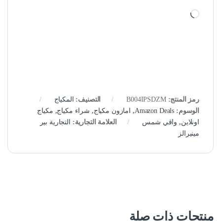
جاري التحميل…
رمز المنتج:
B004IPSDZM
التصنيف:
المكياج
الوسوم:
Amazon Deals
,
امازون مكياج
,
شراء مكياج
,
مكياج
اونلاين
,
واقي شمس
العلامة التجارية:
التجارية بير
مينيرالز
منتجات ذات صلة