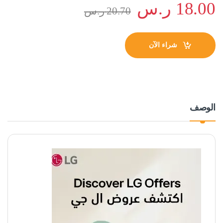
18.00
ر.س
20.70
ر.س
شراء الآن
الوصف