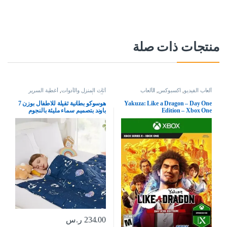
منتجات ذات صلة
ألعاب الفيديو
,
اكسبوكس
,
الألعاب
أثاث المنزل والأدوات
,
أغطية السرير
والوسائد
Yakuza: Like a Dragon – Day One
هوسوكو بطانية ثقيلة للاطفال بوزن 7
Edition – Xbox One
باوند بتصميم سماء مليئة بالنجوم
باللون الكحلي، بطانية ثقيلة للاطفال
الصغار، بطانية ثقيلة للاطفال الصغار
(41 × 60 انش، 7 باوند)
234.00
ر.س