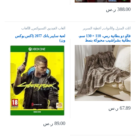
388.00
ر.س
أثاث المنزل والأدوات
,
أغطية السرير
ألعاب الفيديو
,
اكسبوكس
,
الألعاب
والوسائد
فااو دو بطانية رمي، 110 × 130 سم،
لعبة سايبر بانك 2077 (اكس بوكس
بطانية بشراشيب محبوكة بنمط
ون)
بوهيمي، بطانية تكييف الهواء الصيفية،
بطانية قيلولة، بطانية للسكن الجامعي
للكنبة والتخييم والاقامة المنزلية
والسفر، نمط 2
67.89
ر.س
89.00
ر.س