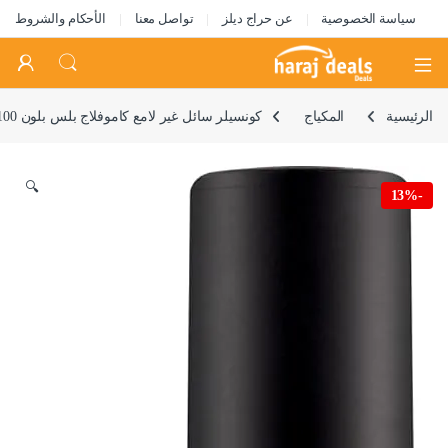
سياسة الخصوصية
عن حراج ديلز
تواصل معنا
الأحكام والشروط
Open
الرئيسية
المكياج
كونسيلر سائل غير لامع كاموفلاج بلس بلون 100 نود بتغطية كاملة بلمسة نهائية مات تدوم طويلا بتركيبة خفيفة الوزن مقاومة للماء نباتي وخال من الزيوت والبارابين لجميع أنواع البشرة من ايسنس، 8 مل
🔍
13%
-