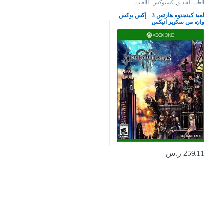
ألعاب الفيديو
,
اكسبوكس
,
الألعاب
لعبة كينجدوم هارتس 3 – إكس بوكس
وان، من سكوير انيكس
259.11
ر.س