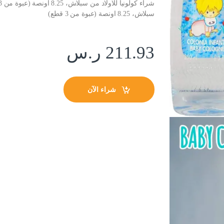
سبلاش، 8.25 اونصة (عبوة من 3 قطع)
211.93
ر.س
شراء الآن