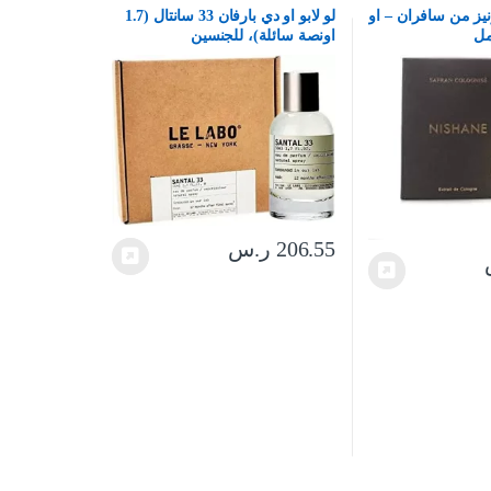
يز من سافران – او
لو لابو او دي بارفان 33 سانتال (1.7
اونصة سائلة)، للجنسين
206.55
ر.س