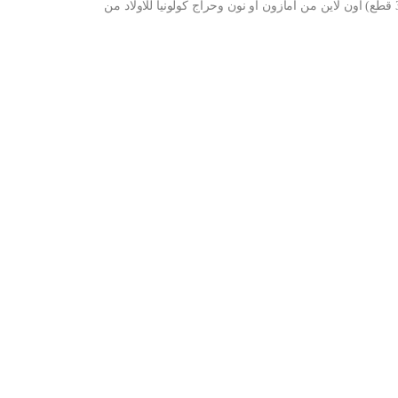
شراء كولونيا للاولاد من سبلاش، 8.25 اونصة (عبوة من 3 قطع) اون لاين من امازون او نون وحراج كولونيا للاولاد من