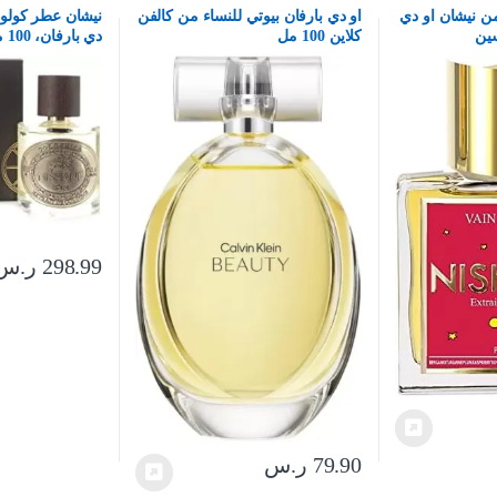
من نيشان او دي
او دي بارفان بيوتي للنساء من كالفن
نيشان عطر كولون
كلاين 100 مل
دي بارفان، 100 مل
298.99
ر.س
79.90
ر.س