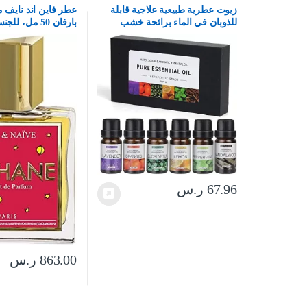
زيوت عطرية طبيعية علاجية قابلة
عطر فاين اند نايف 
للذوبان في الماء برائحة خشب
بارفان 50 مل، للجنسين
الصندل والبرتقال الحلو واللافندر
والاوكالبتوس والليمون والنعناع من
سكاي تاتش، 6 قطع × 10 مل
67.96
ر.س
863.00
ر.س