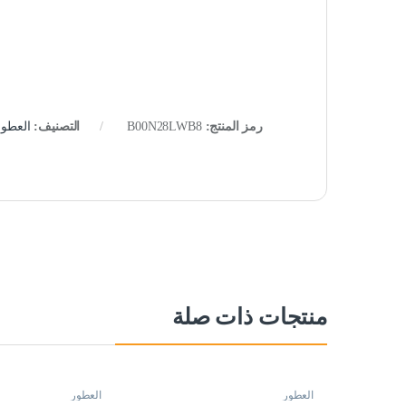
رمز المنتج:
B00N28LWB8
التصنيف:
العطور
منتجات ذات صلة
العطور
العطور