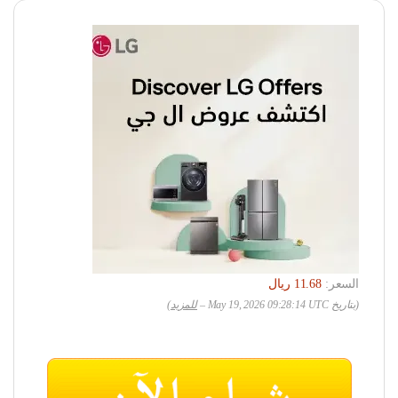
السعر:
(بتاريخ May 19, 2026 09:28:14 UTC –
للمزيد
)