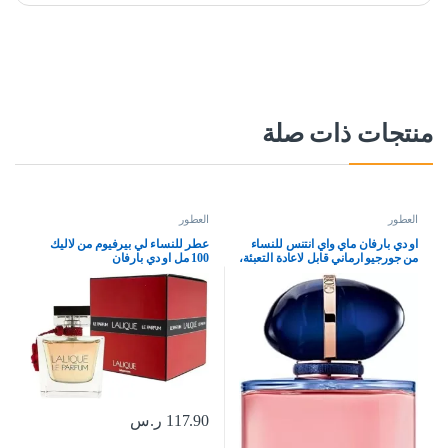
منتجات ذات صلة
العطور
العطور
او دي بارفان ماي واي انتنس للنساء
عطر للنساء لي بيرفيوم من لاليك
من جورجيو ارماني قابل لاعادة التعبئة،
100 مل او دي بارفان
3.0 اونصة
117.90
ر.س