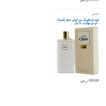
العطور
لوف او فلورال من كولي عطر للنساء
– او دي تواليت، 75 مل
600.00
ر.س