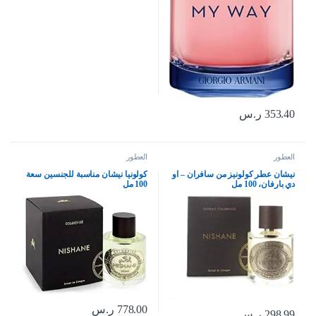
353.40
ر.س
العطور
العطور
نيشان عطر كولونيز من سافران – او
كولونيا نيشان مناسبة للجنسين سعة
دي بارفان، 100 مل
100 مل
778.00
ر.س
298.99
ر.س