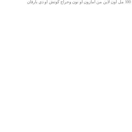
شراء كوتش او دي بارفان بلاتينيوم للرجال من نيويورك، 100 مل اون لاين من امازون او نون وحراج كوتش او دي بارفان