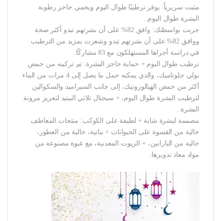
مثبت سريرياً: يوفر ترطيبًا طوال اليوم ويحمي حاجز رطوبة
البشرة طوال اليوم..
جربت بواسطتك: وافق 82% على أن بشرتهم تبدو أكثر صحة
ووافق 82% على أن بشرتهم تبدو وشعرت بمزيد من الترطيب
في دراسة أجراها المستهلكون مع 83 مشاركًا..
ترطيب طوال اليوم + حماية حاجز البشرة: تم تركيبه من حمض
بولي جلوتاميك، والذي يمكنه حمل ما يصل إلى 4 مرات من الماء
أكثر من حمض الهيالورونيك، إلى جانب السيراميد والسكوالين
لترطيب البشرة طوال اليوم، + سيجنال ثلاثي الببتيد لتعزيز مرونة
البشرة..
مصممة لبشرة شابة + لطيفة على الكوكب: منتجات المعاطف
خالية من القسوة على الحيوانات + نباتية، خالية من العطور،
خالية من البارابين، + الزيوت المعدنية، مع عبوة مصنوعة من
مواد معاد تدويرها..