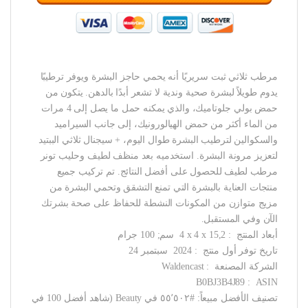
مرطب ثلاثي ثبت سريريًا أنه يحمي حاجز البشرة ويوفر ترطيبًا
يدوم طويلاً لبشرة صحية وندية لا تشعر أبدًا بالدهن. يتكون من
حمض بولي جلوتاميك، والذي يمكنه حمل ما يصل إلى 4 مرات
من الماء أكثر من حمض الهيالورونيك، إلى جانب السيراميد
والسكوالين لترطيب البشرة طوال اليوم، + سيجنال ثلاثي الببتيد
لتعزيز مرونة البشرة. استخدميه بعد منظف لطيف وحليب تونر
مرطب لطيف للحصول على أفضل النتائج. تم تركيب جميع
منتجات العناية بالبشرة التي تمنع التشقق وتحمي البشرة من
مزيج متوازن من المكونات النشطة للحفاظ على صحة بشرتك
الآن وفي المستقبل.
أبعاد المنتج ‏ : ‎ 4 x 4 x 15,2 سم; 100 جرام
تاريخ توفر أول منتج ‏ : ‎ 2024 سبتمبر 24
الشركة المصنعة ‏ : ‎ ‎Waldencast
ASIN ‏ : ‎ B0BJ3B4J89
تصنيف الأفضل مبيعاً: #٥٥٬٥٠٢ في Beauty (شاهد أفضل 100 في