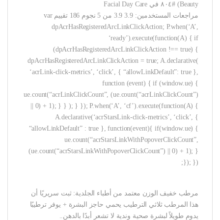
Beauty) #٨٠٤ في Facial Day Care
مراجعات المستخدمين: 3.9 3.9 من 5 نجوم 186 تقييم var
dpAcrHasRegisteredArcLinkClickAction; P.when(‘A’,
‘ready’).execute(function(A) { if
(dpAcrHasRegisteredArcLinkClickAction !== true) {
dpAcrHasRegisteredArcLinkClickAction = true; A.declarative(
‘acrLink-click-metrics’, ‘click’, { “allowLinkDefault”: true },
function (event) { if (window.ue) {
ue.count(“acrLinkClickCount”, (ue.count(“acrLinkClickCount”)
|| 0) + 1); } } ); } }); P.when(‘A’, ‘cf’).execute(function(A) {
A.declarative(‘acrStarsLink-click-metrics’, ‘click’, {
“allowLinkDefault” : true }, function(event){ if(window.ue) {
ue.count(“acrStarsLinkWithPopoverClickCount”,
(ue.count(“acrStarsLinkWithPopoverClickCount”) || 0) + 1); }
}); });
مرطب خفيف الوزن معتمد من أطباء الجلدية: ثبت سريريًا أن
هذا المرطب ثلاثي الترطيب يحمي حاجز البشرة + يوفر ترطيبًا
يدوم طويلاً لبشرة صحية وندية لا تشعر أبدًا بالدهن..