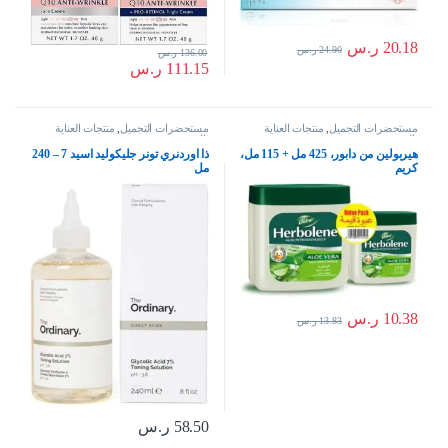
20.18
ر.س
24.90
ر.س
136.00
ر.س
111.15
ر.س
مستحضرات التجميل
,
منتجات العناية
مستحضرات التجميل
,
منتجات العناية
بالبشرة
بالبشرة
هيربولين من دابور، 425 مل + 115 مل،
ذا اوردنري تونر جليكوليد اسيد 7 – 240
كريم
مل
10.38
ر.س
13.83
ر.س
58.50
ر.س