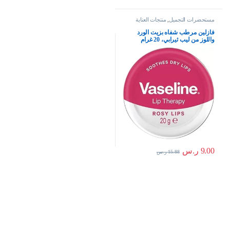
مستحضرات التجميل
,
منتجات العناية
بالبشرة
فازلين مرطب شفاه بزيت الورد
واللوز من ليب ثيرابي، 20 غرام
9.00
ر.س
15.88
ر.س