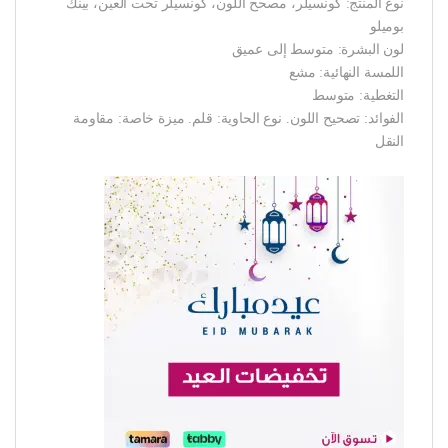
نوع المنتج: كونسيلر، مصحح اللون، كونسيلر تحت العين، بينك
بوميلو
لون البشرة: متوسط إلى عميق
اللمسة النهائية: مشع
التغطية: متوسط
الفوائد: تصحيح اللون. نوع الحاوية: قلم. ميزة خاصة: مقاومة
النقل