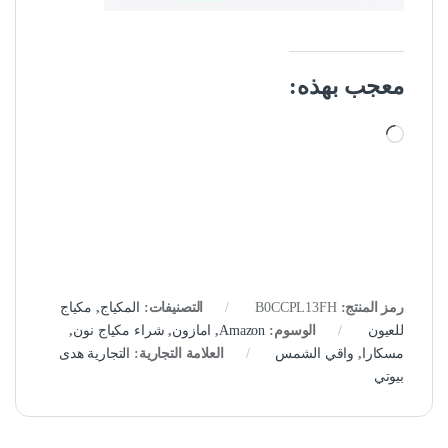
معجب بهذه:
جاري التحميل…
رمز المنتج:
B0CCPL13FH
التصنيفات:
المكياج
,
مكياج
للعيون
الوسوم:
Amazon
,
امازون
,
شراء مكياج نون
,
مسكارا
,
واقي الشمس
العلامة التجارية:
التجارية هدى
بيوتي