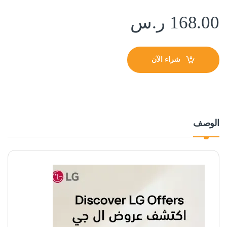
168.00
ر.س
شراء الآن
الوصف