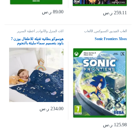
89.00
ر.س
259.11
ر.س
ألعاب الفيديو
,
اكسبوكس
,
الألعاب
أثاث المنزل والأدوات
,
أغطية السرير
والوسائد
Sonic Frontiers Xbox
هوسوكو بطانية ثقيلة للاطفال بوزن 7
باوند بتصميم سماء مليئة بالنجوم
باللون الكحلي، بطانية ثقيلة للاطفال
الصغار، بطانية ثقيلة للاطفال الصغار
(41 × 60 انش، 7 باوند)
234.00
ر.س
125.98
ر.س