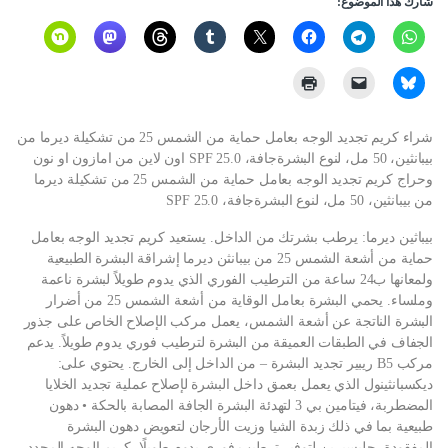
شارك هذا الموضوع:
شراء كريم تجديد الوجه بعامل حماية من الشمس 25 من تشكيلة ديرما من
بيبانثين، 50 مل، لنوع البشرةجافة، 25.0 SPF اون لاين من امازون او نون
وحراج كريم تجديد الوجه بعامل حماية من الشمس 25 من تشكيلة ديرما
من بيبانثين، 50 مل، لنوع البشرةجافة، 25.0 SPF
بيباثين ديرما: يرطب بشرتك من الداخل. يستعيد كريم تجديد الوجه بعامل
حماية من أشعة الشمس 25 من بيبانثن ديرما إشراقة البشرة الطبيعية
ولمعانها ب24 ساعة من الترطيب الفوري الذي يدوم طويلاً لبشرة ناعمة
وملساء. يحمي البشرة بعامل الوقاية من أشعة الشمس 25 من أضرار
البشرة الناتجة عن أشعة الشمس، يعمل مركب الإصلاح الخاص على جذور
الجفاف في الطبقات العميقة من البشرة لترطيب فوري يدوم طويلاً. يدعم
مركب B5 ريبير تجديد البشرة – من الداخل إلى الخارج. يحتوي على:
ديكسبانثينول الذي يعمل بعمق داخل البشرة لإصلاح عملية تجديد الخلايا
المضطربة، فيتامين بي 3 لتهدئة البشرة الجافة المصابة بالحكة • دهون
طبيعية بما في ذلك زبدة الشيا وزيت الأرجان لتعويض دهون البشرة
المفقودة، جليسيرين لتوفير ترطيب فوري يدوم طويلًا، كريم الوجه المجدد،