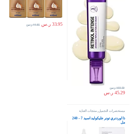
33.95
ر.س
44.85
ر.س
103.50
ر.س
45.29
ر.س
مستحضرات التجميل
,
منتجات العناية
بالبشرة
ذا اوردنري تونر جليكوليد اسيد 7 – 240
مل