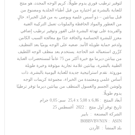
لتوفير ترطيب فوري يدوم طويلًا، كريم الوجه المجدد، هو منتج
للعناية بالبشرة تم اختباره من قبل أطباء الجلدية ومصنوع من
قبل بيبانثين – ذو أسس علمية ويوصى به من قبل الخبراء. خالٍ
من العطور والمواد الحافظة والملونات تعمل التركيبة الغنية
والفريدة على تهدئة البشرة على الفور وتوفير ترطيب إضافي
معزز للبشرة الحساسة والجافة جدًا مع معالجة السبب الكامن
ولدعم حماية طويلة الأمد. ضعيه على الوجه يوميًا بعد التنظيف.
كرِّري استعماله عند الحاجة. يستخدم بعد منظف الوجه اللطيف
من بيبانثن ديرما مع خبرة أكثر من 75 عاماً لمستحضرات العناية
الطبية بالبشرة، بيبانثين علامة تجارية موثوقة وخبرة طويلة
موروثة. نقدم استراتيجية جديدة للعناية اليومية بالبشرة، ذات
أساس علمي ومعتمدة من الخبراء، مجموعة كريمات الوجه
ولوشن الجسم والغسول المنظف من بيبانثين ديرما توفر ترطيبًا
يدوم طويلًا.
أبعاد المنتج ‏ : ‎ 25,4 x 5,08 x 6,86 سم; 0,05 جرام
تاريخ توفر أول منتج ‏ : ‎ 2022 أغسطس 25
الشركة المصنعة ‏ : ‎ بايير
ASIN ‏ : ‎ B0BBVBVN1N
بلد المنشأ ‏ : ‎ الأردن