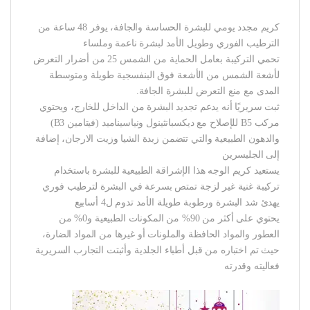
كريم مجدد يومي للبشرة الحساسة والجافة، يوفر 48 ساعة من
الترطيب الفوري وطويل الأمد لبشرة ناعمة وملساء
تحمي التركيبة بعامل الحماية من الشمس 25 من أضرار التعرض
لأشعة الشمس من الأشعة فوق البنفسجية طويلة ومتوسطة
المدى مع منع التعرض للبشرة الجافة.
ثبت سريريًا أنه يدعم تجديد البشرة من الداخل للخارج، ويحتوي
مركب B5 للإصلاح مع ديكسبانثينول ونياسيناميد (فيتامين B3)
والدهون الطبيعية والتي تتضمن زبدة الشيا وزيت الارجان، إضافة
إلى الجليسرين
يستعيد كريم الوجه هذا الإشراقة الطبيعية للبشرة باستخدام
تركيبة غنية غير لزجة تمتص بسرعة في البشرة لترطيب فوري
يهدئ شد البشرة ورطوبة طويلة الأمد تدوم ل4 أسابيع
يحتوي على أكثر من 90% من المكونات الطبيعية و0% من
العطور والمواد الحافظة والملونات أو غيرها من المواد الضارة،
حيث تم اختباره من قبل أطباء الجلدية وأثبتت التجارب السريرية
فعاليته وقدرته