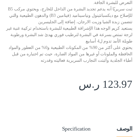
التعرض للبشرة الجافة.
ثبت سريريًا أنه يدعم تجديد البشرة من الداخل للخارج، ويحتوي مركب B5
للإصلاح مع ديكسبانثينول ونياسيناميد (فيتامين B3) والدهون الطبيعية والتي
تتضمن زبدة الشيا وزيت الارجان، إضافة إلى الجليسرين
يستعيد كريم الوجه هذا الإشراقة الطبيعية للبشرة باستخدام تركيبة غنية غير
لزجة تمتص بسرعة في البشرة لترطيب فوري يهدئ شد البشرة ورطوبة
طويلة الأمد تدوم ل4 أسابيع
يحتوي على أكثر من 90% من المكونات الطبيعية و0% من العطور والمواد
الحافظة والملونات أو غيرها من المواد الضارة، حيث تم اختباره من قبل
أطباء الجلدية وأثبتت التجارب السريرية فعاليته وقدرته
123.97
ر.س
الوصف
Specification