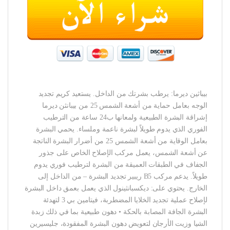
بيباثين ديرما: يرطب بشرتك من الداخل. يستعيد كريم تجديد
الوجه بعامل حماية من أشعة الشمس 25 من بيبانثن ديرما
إشراقة البشرة الطبيعية ولمعانها ب24 ساعة من الترطيب
الفوري الذي يدوم طويلاً لبشرة ناعمة وملساء. يحمي البشرة
بعامل الوقاية من أشعة الشمس 25 من أضرار البشرة الناتجة
عن أشعة الشمس، يعمل مركب الإصلاح الخاص على جذور
الجفاف في الطبقات العميقة من البشرة لترطيب فوري يدوم
طويلاً. يدعم مركب B5 ريبير تجديد البشرة – من الداخل إلى
الخارج. يحتوي على: ديكسبانثينول الذي يعمل بعمق داخل البشرة
لإصلاح عملية تجديد الخلايا المضطربة، فيتامين بي 3 لتهدئة
البشرة الجافة المصابة بالحكة • دهون طبيعية بما في ذلك زبدة
الشيا وزيت الأرجان لتعويض دهون البشرة المفقودة، جليسيرين