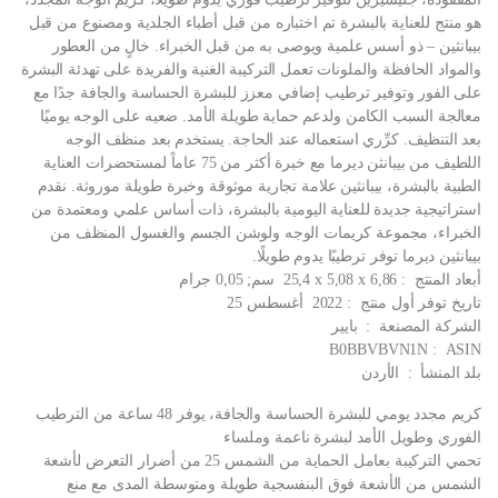
هو منتج للعناية بالبشرة تم اختباره من قبل أطباء الجلدية ومصنوع من قبل
بيبانثين – ذو أسس علمية ويوصى به من قبل الخبراء. خالٍ من العطور
والمواد الحافظة والملونات تعمل التركيبة الغنية والفريدة على تهدئة البشرة
على الفور وتوفير ترطيب إضافي معزز للبشرة الحساسة والجافة جدًا مع
معالجة السبب الكامن ولدعم حماية طويلة الأمد. ضعيه على الوجه يوميًا
بعد التنظيف. كرِّري استعماله عند الحاجة. يستخدم بعد منظف الوجه
اللطيف من بيبانثن ديرما مع خبرة أكثر من 75 عاماً لمستحضرات العناية
الطبية بالبشرة، بيبانثين علامة تجارية موثوقة وخبرة طويلة موروثة. نقدم
استراتيجية جديدة للعناية اليومية بالبشرة، ذات أساس علمي ومعتمدة من
الخبراء، مجموعة كريمات الوجه ولوشن الجسم والغسول المنظف من
بيبانثين ديرما توفر ترطيبًا يدوم طويلًا.
أبعاد المنتج ‏ : ‎ 25,4 x 5,08 x 6,86 سم; 0,05 جرام
تاريخ توفر أول منتج ‏ : ‎ 2022 أغسطس 25
الشركة المصنعة ‏ : ‎ بايير
ASIN ‏ : ‎ B0BBVBVN1N
بلد المنشأ ‏ : ‎ الأردن
كريم مجدد يومي للبشرة الحساسة والجافة، يوفر 48 ساعة من الترطيب
الفوري وطويل الأمد لبشرة ناعمة وملساء
تحمي التركيبة بعامل الحماية من الشمس 25 من أضرار التعرض لأشعة
الشمس من الأشعة فوق البنفسجية طويلة ومتوسطة المدى مع منع