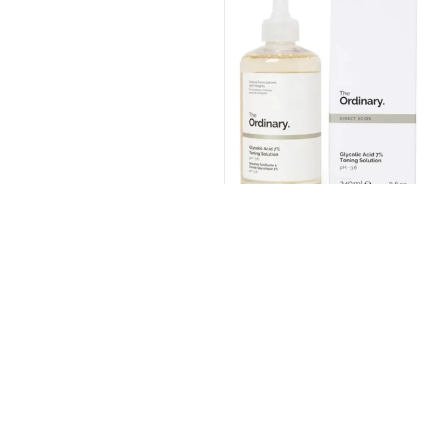
58.50
ر.س
Brands Carouse
سياسة الخصوصية