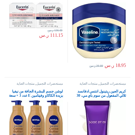
اونصة (عبوة من قطعتين)
136.00
ر.س
111.15
ر.س
18.95
ر.س
29.89
ر.س
مستحضرات التجميل
,
منتجات العناية
مستحضرات التجميل
,
منتجات العناية
بالبشرة
بالبشرة
كريم العين ريتينول انتنس ادفانسد
لوشن جسم للبشرة الجافة من نيفيا
ثلاثي المفعول من سوم باي مي، 30
بزبدة الكاكاو وفيتامين E عدد 3 × سعة
مل
400 ملم