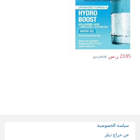
نيوتريجينا
23.95
ر.س
50.95
ر.س
Brands Carouse
سياسة الخصوصية
عن حراج ديلز