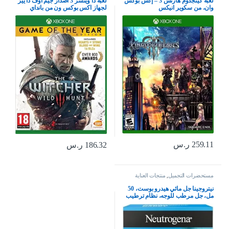
لعبة كينجدوم هارتس 3 – إكس بوكس
لعبة ذا ويتشر 3 اصدار جيم اوف ذا يير
وان، من سكوير انيكس
لجهاز اكس بوكس ون من بانداي
259.11
ر.س
186.32
ر.س
مستحضرات التجميل
,
منتجات العناية
بالبشرة
نيتروجينا جل مائي هيدرو بوست، 50
مل، جل مرطب للوجه، نظام ترطيب
كامل للعناية بالبشرة مع حمض
الهيالورونيك، خفيف الوزن، غير
كوميدوغينيك، ومناسب للبشرة
الجافة – قد يختلف التغليف، من