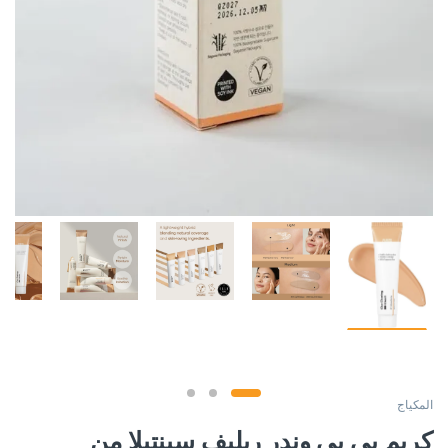
المكياج
كريم بي بي وندر ريليف سينتيلا من