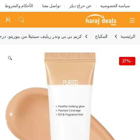
سياسة الخصوصية
عن حراج ديلز
تواصل معنا
الأحكام والشروط
Open
الرئيسية
المكياج
كريم بي بي وندر ريليف سينتيلا من بيوريتو، درجة لون #15 عاجي زهري (ر
🔍
27%
-