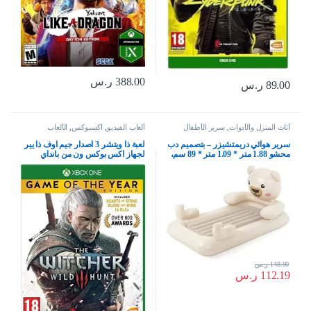
388.00
ر.س
89.00
ر.س
أثاث المنزل والأدوات
,
سرير الأطفال
ألعاب الفيديو
,
اكسبوكس
,
الألعاب
سرير هوائي دريمتشيزر – بتصميم دب
لعبة ذا ويتشر 3 اصدار جيم اوف ذا يير
محشو 1.88 متر * 1.09 متر * 89 سم،
لجهاز اكس بوكس ون من بانداي
من بي دبليو
148.00
ر.س
112.19
ر.س