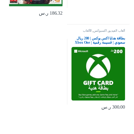
186.32
ر.س
ألعاب الفيديو
,
اكسبوكس
,
الألعاب
بطاقة هدايا اكس بوكس | 200 ريال
سعودي | قسيمة رقمية | Xbox One
سلسلة S | X وويندوز | (كود التحميل)
– حساب المملكة العربية السعودية
300.00
ر.س