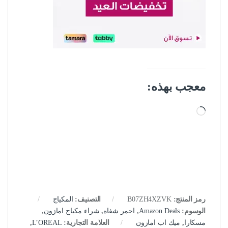
معجب بهذه:
جاري التحميل…
رمز المنتج:
B07ZH4XZVK
التصنيف:
المكياج
الوسوم:
Amazon Deals
,
احمر شفاه
,
شراء مكياج امازون
,
مسكارا
,
ميك اب امازون
العلامة التجارية:
L’OREAL
,