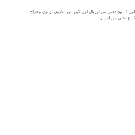
شراء كريم أساس انفاليبل بتغطية كاملة 35 غرام درجة لون 21 بيج ذهبي من لوريال اون لاين من امازون او نون وحراج