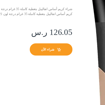
كريم أساس انفاليبل بتغطية كاملة 35 غرام درجة لون 21 بيج ذهبي من لوريال
126.05
ر.س
شراء الآن