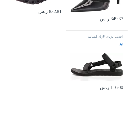
832.81
ر.س
349.37
ر.س
أحذية
,
الأزياء
,
الأزياء النسائية
تيفا
116.00
ر.س