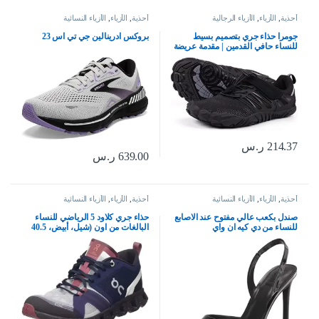
أحذية
,
الأزياء
,
الأزياء الرجالية
أحذية
,
الأزياء
,
الأزياء النسائية
جومرا حذاء جري بتصميم بسيط
بروكس ادرينالين جي تي اس 23
للنساء حافي القدمين | مقدمة عريضة
| بدون سقوط
214.37
ر.س
639.00
ر.س
أحذية
,
الأزياء
,
الأزياء النسائية
أحذية
,
الأزياء
,
الأزياء النسائية
صندل بكعب عالي مفتوح عند الاصابع
حذاء جري كلاود 5 الرياضي للنساء
للنساء من دي كيه ان واي
البالغات من اون (شيل، أبيض، 40.5
EU)