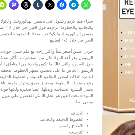
شراء قلم كريم ريتينول غني بحمض الهيالورونيك والكولا
والتجا
بحمض الهيالورونيك والكولاجين مضاد للشيخوخة لتخفيف ا
العين في خلال 3-4 اسابيع
الريتينول وهو أحد المواد لكل من المؤشرات الأكثر تقدم
حول العينين، والتي غالبًا ما تكون واحدة من المناطق ال
الريتينول الخاص بنا على تحسين مظهر الخطوط الدقيقة وال
للدائرة الداكنة لمظهر التجاعيد العميقة والخطوط الدقيق
رفع مستويات الرطوبة، ويخترق بعمق ويترك ملمسًا ناعمًا و
يحمي البشرة الحساسة ويدللها. عصا صغيرة ولكنها قوية
السوداء تحت العين هو الحل الأمثل للحصول على عيون أكثر 
يوصى به لـ:
الجفاف
الخطوط الدقيقة والتجاعيد
الانتفاخ والتعب.
الترطيب