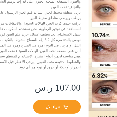
والعيون المنتفخة المتعبة. يحتوي على قدرات ترميم الب
والتجاعيد تحت العين.
يزيل منطقة محيط العين: يساعد قلم العين الريتينول على
يرطب ويرطب مناطق محيط العين.
تركيبة جيدة: كريم العين للهالات السوداء والانتفاخات 
للمساعدة في توفير الرطوبة. نحن نستخدم المكونات عالية
سهل الاستخدام: بعد تنظيف عينيك، حرك قلم العين الري
نوصي بالبدء مرة كل 2-3 أيام للسماح ل
الليل أو مرتين في اليوم (مرة في الصباح ومرة في المس
آمن على منطقة تحت العين: الهالات السوداء تحت العين 
وهي مناسبة لجميع أنواع البشرة. الاستخدام المنتظم سيح
والخطوط الدقيقة تحت العينين. يرجى الاختبار قبل الا
احمرار أو حكة أو حرق أو تهيج من أي نوع.
107.00
ر.س
شراء الآن