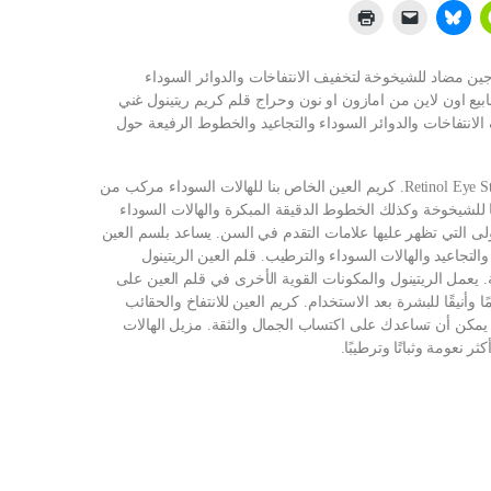
جين مضاد للشيخوخة لتخفيف الانتفاخات والدوائر السوداء
عيد والخطوط الرفيعة حول العين في خلال 3-4 اسابيع اون لاين من امازون او نون وحراج قلم كريم ريتينول غني
لانتفاخات والدوائر السوداء والتجاعيد والخطوط الرفيعة حول
جربي عينين أصغر سناً وأكثر راحة مع قلم سيتي جو Retinol Eye Stick. كريم العين الخاص بنا للهالات السوداء مركب من
ًا للشيخوخة وكذلك الخطوط الدقيقة المبكرة والهالات السوداء
أولى التي تظهر عليها علامات التقدم في السن. يساعد بلسم العين
تجاعيد والهالات السوداء والترطيب. قلم العين الريتينول
ة. يعمل الريتينول والمكونات القوية الأخرى في قلم العين على
أنيقًا للبشرة بعد الاستخدام. كريم العين للانتفاخ والحقائب
 يمكن أن تساعدك على اكتساب الجمال والثقة. مزيل الهالات
نعومة وثباتًا وترطيبًا.