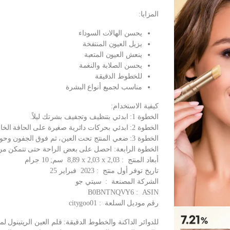
المزايا:
يحسن الهالات السوداء
يزيل العيون المنتفخة
ينعش العيون المتعبة
يحسن الصلابة والنغمة
للخطوط الدقيقة
مناسب لجميع أنواع البشرة
كيفية الاستخدام:
الخطوة 1: ابدئي بتنظيف وتجفيف بشرتك ليلاً.
الخطوة 2: ابدئي بحركات دائرية صغيرة على الحافة الخارجية لعينيك.
الخطوة 3: ضعي المنتج تحت العين، ثم فوق الجفون وحولها،
الخطوة الرابعة: احصل على بعض الراحة حتى تتمكن من الا
أبعاد المنتج ‏ : ‎ 8,89 x 2,03 x 2,03 سم; 10 جرام
تاريخ توفر أول منتج ‏ : ‎ 2023 فبراير 25
الشركة المصنعة ‏ : ‎ سيتي جو
ASIN ‏ : ‎ B0BNTNQVY6
رقم موديل السلعة ‏ : ‎ citygoo01
للدوائر الداكنة والخطوط الدقيقة: قلم العين الريتينول 