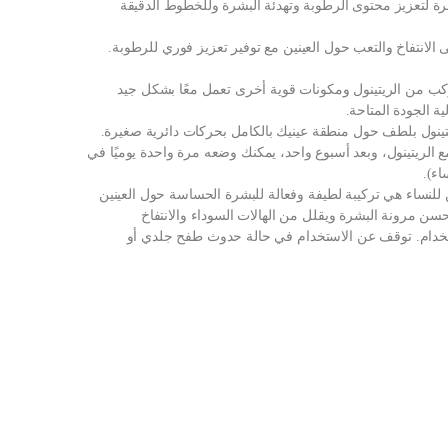
شرة لتعزيز محتوى الرطوبة وتهدئة البشرة وللخطوط الدقيقة
 الانتفاخ والتعب حول العينين مع توفير تعزيز فوري للرطوبة.
مركب من الريتينول ومكونات قوية أخرى تعمل معًا بشكل جيد
 الجودة المتاحة.
تينول بلطف حول منطقة عينيك بالكامل بحركات دائرية صغيرة.
بشرتك بالتكيف مع الريتينول، وبعد أسبوع واحد، يمكنك وضعه مرة واحدة يوميًا في
اء).
للنساء هي تركيبة لطيفة وفعالة للبشرة الحساسة حول العينين
سن مرونة البشرة ويقلل من الهالات السوداء والانتفاخ
ستخدام. توقف عن الاستخدام في حالة حدوث طفح جلدي أو