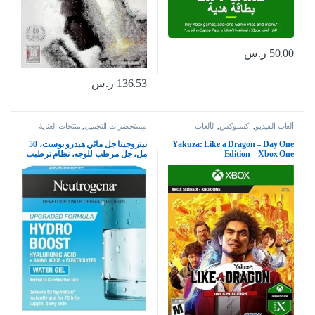
50.00
ر.س
136.53
ر.س
ألعاب الفيديو
,
اكسبوكس
,
الألعاب
مستحضرات التجميل
,
منتجات العناية
بالبشرة
Yakuza: Like a Dragon – Day One
نيتروجينا جل مائي هيدرو بوست، 50
Edition – Xbox One
مل، جل مرطب للوجه، نظام ترطيب
كامل للعناية بالبشرة مع حمض
الهيالورونيك، خفيف الوزن، غير
كوميدوغينيك، ومناسب للبشرة
الجافة – قد يختلف التغليف، من
نيوتريجينا