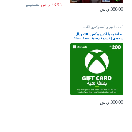
23.95
ر.س
50.95
ر.س
388.00
ر.س
ألعاب الفيديو
,
اكسبوكس
,
الألعاب
بطاقة هدايا اكس بوكس | 200 ريال
سعودي | قسيمة رقمية | Xbox One
سلسلة S | X وويندوز | (كود التحميل)
– حساب المملكة العربية السعودية
300.00
ر.س