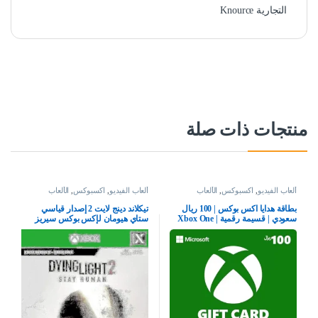
التجارية Knource
منتجات ذات صلة
ألعاب الفيديو
,
اكسبوكس
,
الألعاب
ألعاب الفيديو
,
اكسبوكس
,
الألعاب
بطاقة هدايا اكس بوكس | 100 ريال
تيكلاند دينج لايت 2 إصدار قياسي
سعودي | قسيمة رقمية | Xbox One
ستاي هيومان لإكس بوكس سيريز
سلسلة S | X وويندوز | (كود التحميل)
إكس بوكس وان
– حساب المملكة العربية السعودية