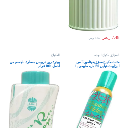
7.48
ر.س
8.55
ر.س
المكياج
,
مكياج للوجه
المكياج
مثبت مكياج معزز بفيتامينE من
بودرة رين دروبس معطرة للجسم من
اليزابيث هيلين 150مل، طبيعي , 1
اجمل، 100 غرام