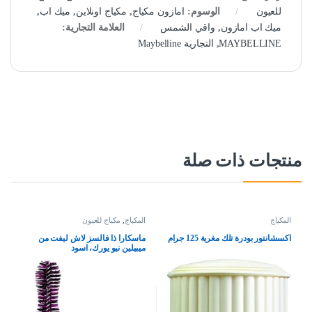
للعيون
الوسوم:
امازون مكياج
,
مكياج اونلاين
,
ميك اب
,
ميك اب امازون
,
واقي الشمس
العلامة التجارية:
MAYBELLINE
,
التجارية Maybelline
منتجات ذات صلة
المكياج
المكياج
,
مكياج للعيون
اكسشانتور بودرة تلك مغرية 125 جرام
ماسكارا ذا فالسز لاش ليفت من
ميبيلين نيو يورك، اسود