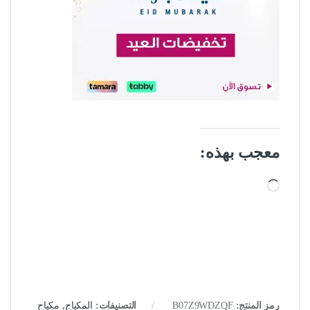
معجب بهذه:
جاري التحميل…
رمز المنتج:
B07Z9WDZQF
التصنيفات:
المكياج
,
مكياج