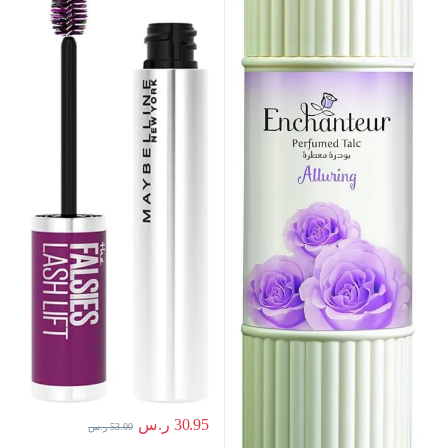
30.95
ر.س
53.00
ر.س