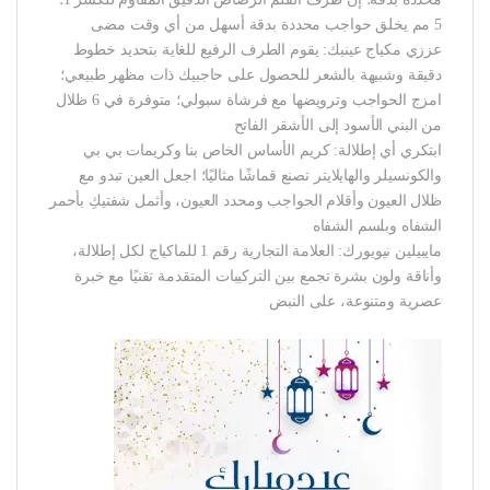
5 مم يخلق حواجب محددة بدقة أسهل من أي وقت مضى
عززي مكياج عينيك: يقوم الطرف الرفيع للغاية بتحديد خطوط
دقيقة وشبيهة بالشعر للحصول على حاجبيك ذات مظهر طبيعي؛
امزج الحواجب وترويضها مع فرشاة سبولي؛ متوفرة في 6 ظلال
من البني الأسود إلى الأشقر الفاتح
ابتكري أي إطلالة: كريم الأساس الخاص بنا وكريمات بي بي
والكونسيلر والهايلايتر تصنع قماشًا مثاليًا؛ اجعل العين تبدو مع
ظلال العيون وأقلام الحواجب ومحدد العيون، وأثمل شفتيكِ بأحمر
الشفاه وبلسم الشفاه
مايبيلين نيويورك: العلامة التجارية رقم 1 للماكياج لكل إطلالة،
وأناقة ولون بشرة تجمع بين التركيبات المتقدمة تقنيًا مع خبرة
عصرية ومتنوعة، على النبض