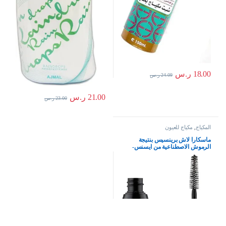
18.00
ر.س
24.09
ر.س
21.00
ر.س
23.00
ر.س
المكياج
,
مكياج للعيون
ماسكارا لاش برينسيس بنتيجة
الرموش الاصطناعية من ايسنس-
اسود