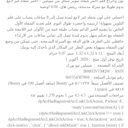
نون وحراج قلم احمر شفاه سوبر ستاي من ميبيلين – احمر شفاه غير لامع
يدوم طويلا مع مبراة مدمجة، ريتش هاي، 0.04 اونصة
احصلي على لون شفاه غير لامع لمدة تصل إلى 8 ساعات ينساب على قلم
التلوين بسهولة! ارسمه واحضره طوال اليوم. قلم تحديد الشفاه الأول
الخاص بنا بتقنية الحبر الدائم ينساب طبقة غنية من الألوان غير اللامعة على
الشفاه مع تحكم سهل يدوم لمدة تصل إلى ثماني ساعات من الارتداء.
حافظي على الطرف فائق الدقة مع المبراة المدمجة، حتى تتمكن من وضع
لون الشفاه بسهولة بغض النظر عن المكان الذي يأخذك إليه يومك.
أبعاد المنتج ‏ : ‎ 1,32 x 1,32 x 13 سم; 9,07 جرام
تاريخ توفر أول منتج ‏ : ‎ 2020 أكتوبر 1
الشركة المصنعة ‏ : ‎ ميبيلين نيو يورك
ASIN ‏ : ‎ B08H3VTMQW
رقم موديل السلعة ‏ : ‎ 041554587869
تصنيف الأفضل مبيعاً: #٥١٬١٢٣ في Beauty (شاهد أفضل 100 في Beauty)
#٧٨١ في Lipstick
مراجعات المستخدمين: 4.5 4.5 من 5 نجوم 1,270 تقييم var
dpAcrHasRegisteredArcLinkClickAction; P.when(‘A’,
‘ready’).execute(function(A) { if
(dpAcrHasRegisteredArcLinkClickAction !== true) {
dpAcrHasRegisteredArcLinkClickAction = true; A.declarative( ‘acrLink-
click-metrics’, ‘click’, { “allowLinkDefault”: true }, function (event) { if