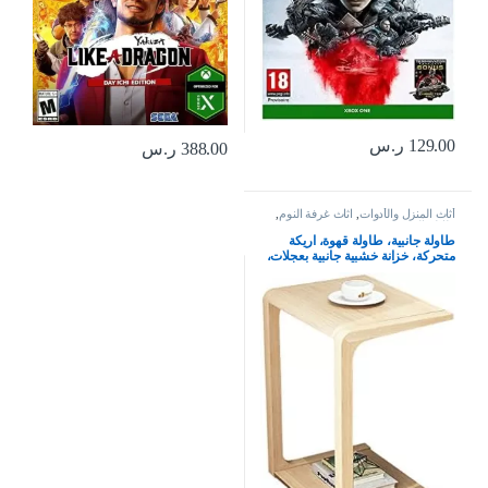
129.00
ر.س
388.00
ر.س
أثاث المنزل والأدوات
,
اثاث غرفة النوم
,
طاولة السرير
طاولة جانبية، طاولة قهوة، اريكة
متحركة، خزانة خشبية جانبية بعجلات،
طالوة ركن وبجانب السرير (اللون:
ستايل 1)