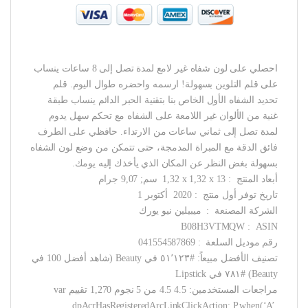
احصلي على لون شفاه غير لامع لمدة تصل إلى 8 ساعات ينساب
على قلم التلوين بسهولة! ارسمه واحضره طوال اليوم. قلم
تحديد الشفاه الأول الخاص بنا بتقنية الحبر الدائم ينساب طبقة
غنية من الألوان غير اللامعة على الشفاه مع تحكم سهل يدوم
لمدة تصل إلى ثماني ساعات من الارتداء. حافظي على الطرف
فائق الدقة مع المبراة المدمجة، حتى تتمكن من وضع لون الشفاه
بسهولة بغض النظر عن المكان الذي يأخذك إليه يومك.
أبعاد المنتج ‏ : ‎ 1,32 x 1,32 x 13 سم; 9,07 جرام
تاريخ توفر أول منتج ‏ : ‎ 2020 أكتوبر 1
الشركة المصنعة ‏ : ‎ ميبيلين نيو يورك
ASIN ‏ : ‎ B08H3VTMQW
رقم موديل السلعة ‏ : ‎ 041554587869
تصنيف الأفضل مبيعاً: #٥١٬١٢٣ في Beauty (شاهد أفضل 100 في
Beauty) #٧٨١ في Lipstick
مراجعات المستخدمين: 4.5 4.5 من 5 نجوم 1,270 تقييم var
dpAcrHasRegisteredArcLinkClickAction; P.when(‘A’,