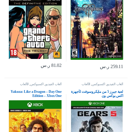
81.02
ر.س
259.11
ر.س
ألعاب الفيديو
,
اكسبوكس
,
الألعاب
ألعاب الفيديو
,
اكسبوكس
,
الألعاب
لعبة جيرز 5 من مايكروسوفت لأجهزة
Yakuza: Like a Dragon – Day One
اكس بوكس ون
Edition – Xbox One