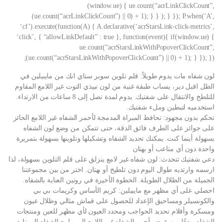
(window.ue) { ue.count(“acrLinkClickCount”,
(ue.count(“acrLinkClickCount”) || 0) + 1); } } ); } }); P.when(‘A’,
‘cf’).execute(function(A) { A.declarative(‘acrStarsLink-click-metrics’,
‘click’, { “allowLinkDefault” : true }, function(event){ if(window.ue) {
ue.count(“acrStarsLinkWithPopoverClickCount”,
(ue.count(“acrStarsLinkWithPopoverClickCount”) || 0) + 1); } }); });
لون شفاه مات يدوم طويلاً: قلم تلوين سوبر ستاي انك من مايبيلين في
الظل اقبل دير، ينساب طبقة غنية من لون نبيذي التوت غير اللامع المقاوم
للتلطخ والانتقال على شفتيك. يدوم لمدة تصل إلى 8 ساعات من الارتداء.
استخدميه لتبطين وملء شفتيك.
تحكم بدون مجهود: تحافظ المبراة المدمجة لأحمر الشفاه غير اللامع الحائز
على جوائز على الطرف فائق الدقة، حتى تتمكن من وضع لون الشفاه
بسهولة أينما كنت. يمكنك تحديد الشفاه وتشكيلها وتلوينها بسهولة بتمريرة
واحدة دون أي متاعب أو بهتان
دعي شفتيك تتحدث: لون شفاه غير لامع ينزلق على قلم التلوين بسهولة، لذا
ارسمه وارتديه طوال اليوم دون تلطيخ أو بهتان. اختر من بين مجموعتنا
الجميلة من الظلال الطويلة. الخطوة الأخيرة في روتين العناية بالشفاه.
احصلي على أي مظهر مع مايبيلين: كريم الأساس وكريمات بي بي
والكونسيلر ومساحيق الإعداد للحصول على قماش مثالي وظلال عيون
ومسكرة وأقلام تحديد الحواجب ومحدد العيون لأي مظهر للعين ومنتجات
الشفاه، بدءًا من عرض أحمر الشفاه غير اللامع إلى ملمع الشفاه الممتلئ