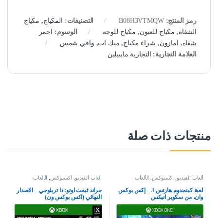
رمز المنتج:
B08H3VTMQW
التصنيفات:
المكياج
,
مكياج
الشفاه
,
مكياج للعيون
,
مكياج للوجه
الوسوم:
احمر
شفاه
,
امازون
,
شراء مكياج
,
ميك اب
,
واقي شمس
العلامة التجارية:
التجارية مايبيلين
منتجات ذات صلة
ألعاب الفيديو
,
اكسبوكس
,
الألعاب
ألعاب الفيديو
,
اكسبوكس
,
الألعاب
لعبة كينجدوم هارتس 3 – إكس بوكس
جراند ثيفت اوتو: ذا تريلوجي – الاصدار
وان، من سكوير انيكس
النهائي (اكس بوكس ون)