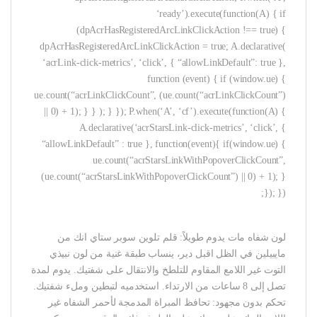
‘ready’).execute(function(A) { if
(dpAcrHasRegisteredArcLinkClickAction !== true) {
dpAcrHasRegisteredArcLinkClickAction = true; A.declarative(
‘acrLink-click-metrics’, ‘click’, { “allowLinkDefault”: true },
function (event) { if (window.ue) {
ue.count(“acrLinkClickCount”, (ue.count(“acrLinkClickCount”)
|| 0) + 1); } } ); } }); P.when(‘A’, ‘cf’).execute(function(A) {
A.declarative(‘acrStarsLink-click-metrics’, ‘click’, {
“allowLinkDefault” : true }, function(event){ if(window.ue) {
ue.count(“acrStarsLinkWithPopoverClickCount”,
(ue.count(“acrStarsLinkWithPopoverClickCount”) || 0) + 1); }
}); });
لون شفاه مات يدوم طويلاً: قلم تلوين سوبر ستاي انك من
مايبيلين في الظل اقبل دير، ينساب طبقة غنية من لون نبيذي
التوت غير اللامع المقاوم للتلطخ والانتقال على شفتيك. يدوم لمدة
تصل إلى 8 ساعات من الارتداء. استخدميه لتبطين وملء شفتيك.
تحكم بدون مجهود: تحافظ المبراة المدمجة لأحمر الشفاه غير