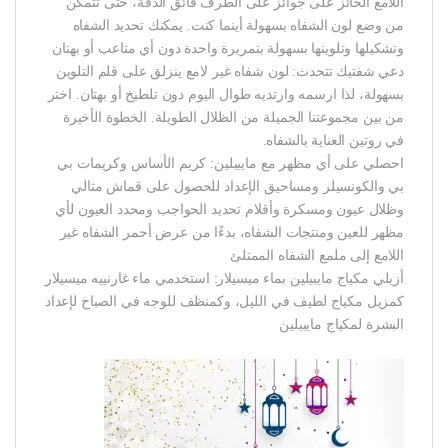
اللامع الحائز على جوائز على الطرف فائق الدقة، حتى تتمكن
من وضع لون الشفاه بسهولة أينما كنت. يمكنك تحديد الشفاه
وتشكيلها وتلوينها بسهولة بتمريرة واحدة دون أي متاعب أو بهتان
دعي شفتيك تتحدث: لون شفاه غير لامع ينزلق على قلم التلوين
بسهولة، لذا ارسمه وارتديه طوال اليوم دون تلطيخ أو بهتان. اختر
من بين مجموعتنا الجميلة من الظلال الطويلة. الخطوة الأخيرة
في روتين العناية بالشفاه.
احصلي على أي مظهر مع مايبيلين: كريم الأساس وكريمات بي
بي والكونسيلر ومساحيق الإعداد للحصول على قماش مثالي
وظلال عيون ومسكرة وأقلام تحديد الحواجب ومحدد العيون لأي
مظهر للعين ومنتجات الشفاه، بدءًا من عرض أحمر الشفاه غير
اللامع إلى ملمع الشفاه الممتلئ
أزيلي مكياج مايبيلين بماء ميسيلار: استخدمي ماء غارنييه ميسيلار
كمزيل مكياج لطيف في الليل، وكمنظف للوجه في الصباح لإعداد
البشرة لمكياج مايبيلين