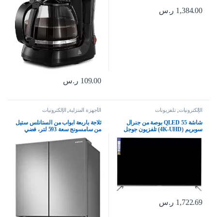
1,384.00
ر.س
109.00
ر.س
الإلكترونيات
,
تلفزيونات
الأجهزة المنزلية
,
الإلكترونيات
شاشة QLED 55 بوصة من جنرال
ثلاجة باربعة ابواب من الستانلس ستيل
سوبريم (4K-UHD) تلفزيون جوجل
من سامسونج سعة 593 لتر، فضي
الذكي الترا اتش دي (اتش دي ار)
(صوت دولبي)، (تلفزيون جوجل)
1,722.69
ر.س