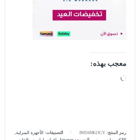
معجب بهذه:
جاري التحميل…
رمز المنتج:
B0D4M62JGY
التصنيفات:
الأجهزة المنزلية
,
الإلكترونيات
الوسوم:
Amazon
,
افران
,
امازون
,
ثلاجات
,