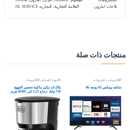
ثلاجات امازون
العلامة التجارية:
التجارية DL SERVICE
منتجات ذات صلة
الإلكترونيات
,
تلفزيونات
الأجهزة المنزلية
,
الإلكترونيات
شاشه يونكس 65 بوصه 4k
بلاك اند ديكير ماكينة تحضير القهوة
750 واط | زجاج 1.25 لتر | 50/60 هرتز
| مثالية لـ 10 اكواب | للقهوة بالتنقيط
والقهوة السوداء والاسبريسو | اسود +
فضي | DCM750S-B5 | ضمان لمدة
عامين