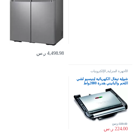
4,498.98
ر.س
الأجهزة المنزلية
,
الإلكترونيات
شواية تيفال الكهربائية اينيسيو لشي
اللحم والبانيني بقدرة 2000واط
339.00
ر.س
224.00
ر.س