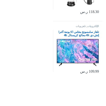
118.30
ر.س
الإلكترونيات
,
تلفزيونات
تلفاز سامسونج مقاس 65 بوصة ألترا
إتش دي 4K معالج كريستال 4K
بيوركلر – (موديل 2023)
UA65CU7000UXSA، أسود
109.99
ر.س