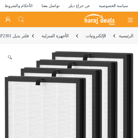
سياسة الخصوصية
عن حراج ديلز
تواصل معنا
الأحكام والشروط
Open
الرئيسية
الإلكترونيات
الأجهزة المنزلية
فلتر بديل AP2301 متوافق مع منقي الهواء ايرتوك AP2301، اصدار محسن، عبوة من 4 قطع (مع 10 قطع اضافية من وسائد اروما)
🔍