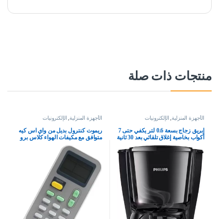
منتجات ذات صلة
الأجهزة المنزلية
,
الإلكترونيات
الأجهزة المنزلية
,
الإلكترونيات
إبريق زجاج بسعة 0.6 لتر يكفي حتى 7
ريموت كنترول بديل من واي اس كيه
أكواب بخاصية إغلاق تلقائي بعد 30 ثانية
متوافق مع مكيفات الهواء كلاس برو
وبدون فلتر من فيليبس، موديل
واكاي
HD7432/20، أسود