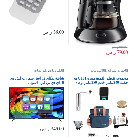
36.00
ر.س
199.00
ر.س
79.00
ر.س
الأجهزة المنزلية
,
الإلكترونيات
الإلكترونيات
,
تلفزيونات
مجموعة تقطير القهوة ميبرو U101 مع
شاشة نيكاي 32 انش سمارت اتش دي
حقيبة 340 مللي خادم 350 مللي وعاء
ال اي دي تي في ، اسود ،
بالتنقيط، مجموعة تقطير القهوة
NTV3200SLED3
الاحترافية كاليتا الشخصية من ميبرو 8
في 1، زجاج، متعددة
349.00
ر.س