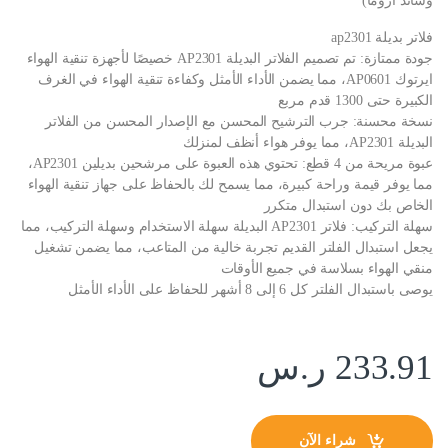
وسائد اروما)
فلاتر بديلة ap2301
جودة ممتازة: تم تصميم الفلاتر البديلة AP2301 خصيصًا لأجهزة تنقية الهواء
ايرتوك AP0601، مما يضمن الأداء الأمثل وكفاءة تنقية الهواء في الغرف
الكبيرة حتى 1300 قدم مربع
نسخة محسنة: جرب الترشيح المحسن مع الإصدار المحسن من الفلاتر
البديلة AP2301، مما يوفر هواء أنظف لمنزلك
عبوة مريحة من 4 قطع: تحتوي هذه العبوة على مرشحين بديلين AP2301،
مما يوفر قيمة وراحة كبيرة، مما يسمح لك بالحفاظ على جهاز تنقية الهواء
الخاص بك دون استبدال متكرر
سهلة التركيب: فلاتر AP2301 البديلة سهلة الاستخدام وسهلة التركيب، مما
يجعل استبدال الفلتر القديم تجربة خالية من المتاعب، مما يضمن تشغيل
منقي الهواء بسلاسة في جميع الأوقات
يوصى باستبدال الفلتر كل 6 إلى 8 أشهر للحفاظ على الأداء الأمثل
233.91
ر.س
شراء الآن