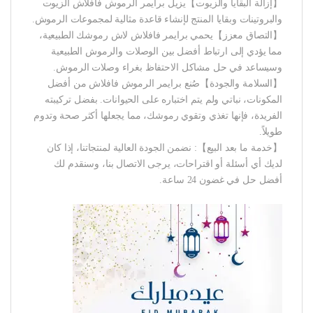
【إزالة البقايا والزيوت】يزيل برايمر الرموش فافلاش الزيوت
والبروتينات وبقايا المنتج لإنشاء قاعدة مثالية لمجموعات الرموش.
【التصاق معزز】يحمي برايمر فافلاش لاش رموشك الطبيعية،
مما يؤدي إلى ارتباط أفضل بين الوصلات والرموش الطبيعية
وسيساعد في حل مشاكل الاحتفاظ بغراء وصلات الرموش.
【السلامة والجودة】صُنع برايمر الرموش فافلاش من أفضل
المكونات، نباتي ولم يتم اختباره على الحيوانات. بفضل تركيبته
الفريدة، فإنها تغذي وتقوي رموشك، مما يجعلها أكثر صحة وتدوم
طويلاً.
【خدمة ما بعد البيع】: نضمن الجودة العالية لمنتجاتنا، إذا كان
لديك أي أسئلة أو اقتراحات، يرجى الاتصال بنا، وسنقدم لك
أفضل حل في غضون 24 ساعة.