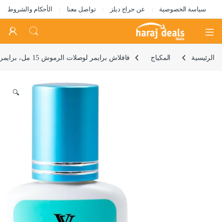
سياسة الخصوصية
عن حراج ديلز
تواصل معنا
الأحكام والشروط
Open
الرئيسية
المكياج
فافلاش برايمر لوصلات الرموش 15 مل، برايمر لوصلات الرموش لزيادة قوة الالتصاق ويزيل البروتينات والزيوت بسهولة، ينظف الرموش الطبيعية للاستخدام الاحترافي فقط (15 مل)
🔍