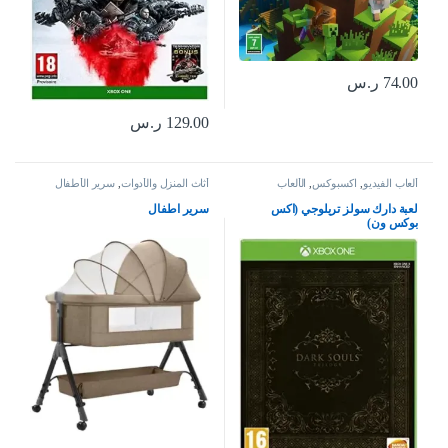
74.00
ر.س
129.00
ر.س
ألعاب الفيديو
,
اكسبوكس
,
الألعاب
أثاث المنزل والأدوات
,
سرير الأطفال
لعبة دارك سولز تريلوجي (اكس
سرير اطفال
بوكس ون)