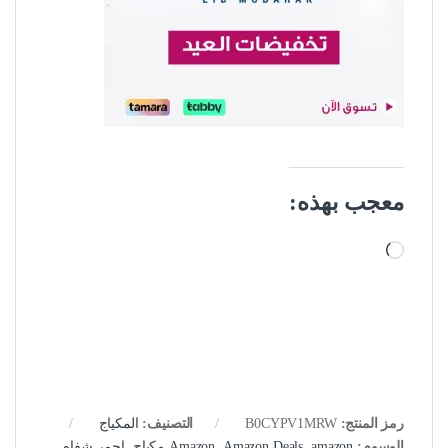
معجب بهذه:
جاري التحميل…
رمز المنتج:
B0CYPV1MRW
التصنيف:
المكياج
الوسوم:
amazon مكياج
,
Amazon Deals
,
Amazon
,
احمر شفاه
,