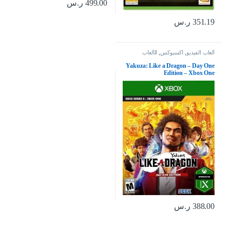
499.00
ر.س
351.19
ر.س
ألعاب الفيديو
,
اكسبوكس
,
الألعاب
Yakuza: Like a Dragon – Day One
Edition – Xbox One
388.00
ر.س