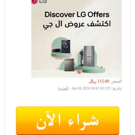
السعر:
(بتاريخ Jun 04, 2026 04:42:04 UTC –
للمزيد
)