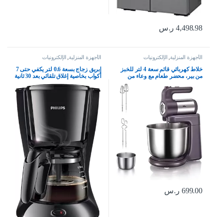
4,498.98
ر.س
الأجهزة المنزلية
,
الإلكترونيات
الأجهزة المنزلية
,
الإلكترونيات
خلاط كهربائي قائم سعة 4 لتر للخبز
إبريق زجاج بسعة 0.6 لتر يكفي حتى 7
من بير، محضر طعام مع وعاء من
أكواب بخاصية إغلاق تلقائي بعد 30 ثانية
الستانلس ستيل – خلاط محمول باليد
وبدون فلتر من فيليبس، موديل
300 واط، 5 سرعات لخفق البيض
HD7432/20، أسود
والعجين والكريمة للمطبخ والمنزل
699.00
ر.س