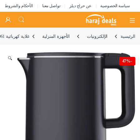
سياسة الخصوصية
عن حراج ديلز
تواصل معنا
الأحكام والشروط
Open
الرئيسية
الإلكترونيات
الأجهزة المنزلية
غلاية كهربائية MK-6061 من مولر كيتشن (1 لتر، 1000 واط، جدار مزدوج، قاعدة دوارة 360 درجة، ايقاف تلقائي مع حماية من الغليان الجاف) (اسود)
🔍
47%
-