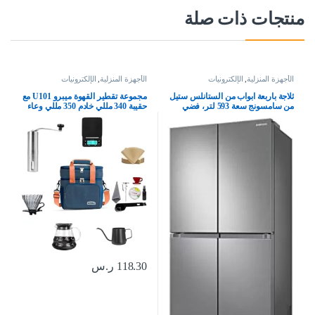
منتجات ذات صلة
الأجهزة المنزلية
,
الإلكترونيات
الأجهزة المنزلية
,
الإلكترونيات
ثلاجة باربعة ابواب من الستانلس ستيل
مجموعة تقطير القهوة ميبرو U101 مع
من سامسونج سعة 593 لتر، فضي
حقيبة 340 مللي خادم 350 مللي وعاء
بالتنقيط، مجموعة تقطير القهوة
الاحترافية كاليتا الشخصية من ميبرو 8
في 1، زجاج، متعددة
118.30
ر.س