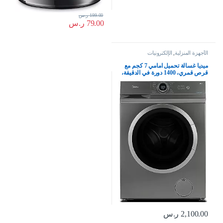
199.00
ر.س
79.00
ر.س
الأجهزة المنزلية
,
الإلكترونيات
ميديا غسالة تحميل امامي 7 كجم مع
قرص قمري، 1400 دورة في الدقيقة،
15 برنامج، غسالة اوتوماتيكية بالكامل
مع محرك عاكس BLDC، شاشة
LED رقمية مدمجة، درجة حرارة
متعددة MF100W70BTGCC
2,100.00
ر.س