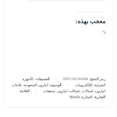
معجب بهذه:
جاري التحميل…
رمز المنتج:
B0FGWG8WM4
التصنيفات:
الأجهزة
المنزلية
,
الإلكترونيات
الوسوم:
امازون السعودية
,
ثلاجات
امازون
,
غسالات
,
غسالات امازون
,
مجففات
العلامة
التجارية:
التجارية Hitachi