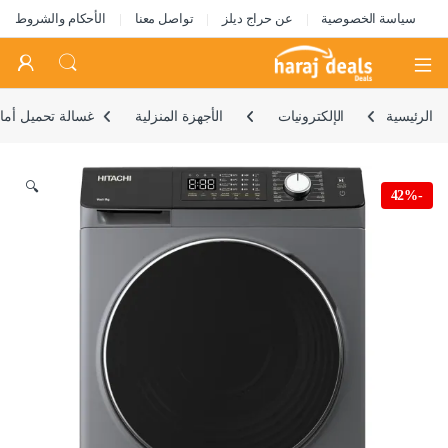
سياسة الخصوصية
عن حراج ديلز
تواصل معنا
الأحكام والشروط
Open
الرئيسية
الإلكترونيات
الأجهزة المنزلية
غسالة تحميل أمامي 9 كجم مع 16 برنامج وغسيل بالبخار وإزالة البقع مضادة لتجاعيد الملابس، شاشة LED تعمل باللمس مع محرك عاكس 
🔍
42%
-