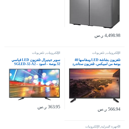
4,498.98
ر.س
الإلكترونيات
,
تلفزيونات
الإلكترونيات
,
تلفزيونات
تلفزيون بشاشة LED ومقاسها 40
سوبر جينيرال تلفزيون LED قياسي
بوصة من امبيكس، تلفزيون ستاندرد
32 بوصة – اسود – SGLED-32-A2
HD – غلوريا 40، أسود
363.95
ر.س
566.94
ر.س
الأجهزة المنزلية
,
الإلكترونيات