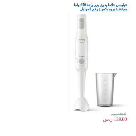
فيليبس خلاط يدوي بزر واحد 650 واط
مع تقنية بروميكس | رقم الموديل
Hr2531/01، ابيض
139.00
ر.س
129.00
ر.س