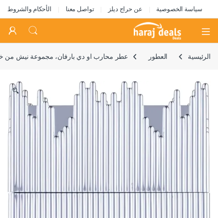
سياسة الخصوصية
عن حراج ديلز
تواصل معنا
الأحكام والشروط
Open
الرئيسية
العطور
عطر محارب او دي بارفان، مجموعة نيش من خالص، 0
🔍