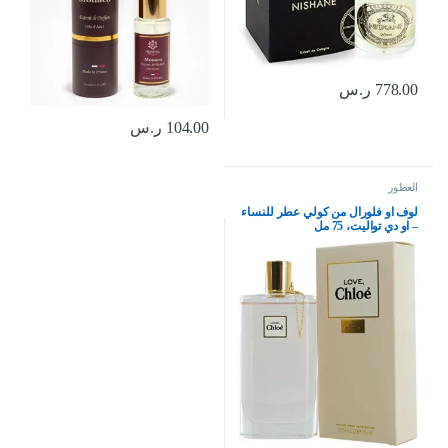
778.00
ر.س
104.00
ر.س
العطور
لوف او فلورال من كولي عطر للنساء
– او دي تواليت، 75 مل