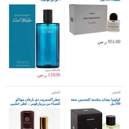
951.00
ر.س
390.00
ر.س
119.00
ر.س
العطور
العطور
كولونيا نيشان مناسبة للجنسين سعة
عطر اكستريت دي بارفان موناكو
100 مل
للنساء من بريبارفومر – عطر خشبي
وحار من فرنسا – عطر فاخر يدوم
طويلا، 15 مل