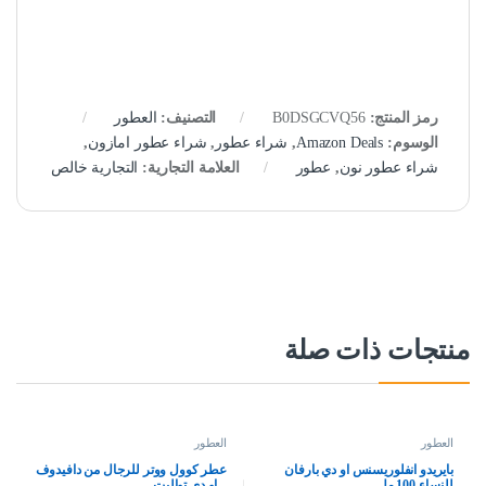
رمز المنتج:
B0DSGCVQ56
التصنيف:
العطور
الوسوم:
Amazon Deals
,
شراء عطور
,
شراء عطور امازون
,
شراء عطور نون
,
عطور
العلامة التجارية:
التجارية خالص
منتجات ذات صلة
العطور
العطور
بايريدو انفلوريسنس او دي بارفان
عطر كوول ووتر للرجال من دافيدوف
للنساء 100 مل
– او دي تواليت