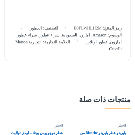
رمز المنتج:
B0FLWHLH2M
التصنيف:
العطور
الوسوم:
Amazon
,
امازون السعودية
,
شراء عطور
,
شراء عطور
امازون
,
عطور اونلاين
العلامة التجارية:
التجارية Maison
Crivelli
منتجات ذات صلة
العطور
العطور
بايريدو عطر بايريدو Blanche من
عطر هوجو بوس بوتلد – او دي تواليت