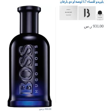
بايريدو للنساء 1.7 اونصة او دي بارفان
بخاخ 1.7 اونصة
931.00
ر.س
460.00
ر.س