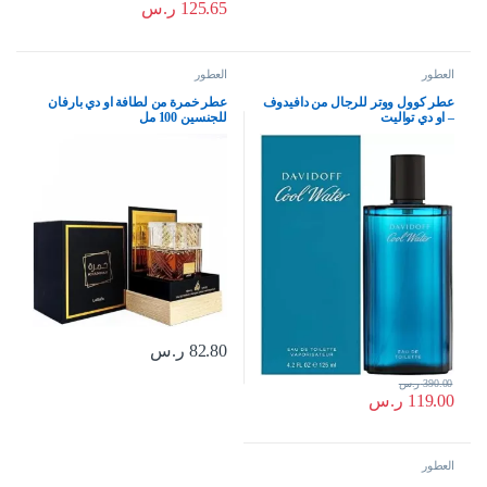
125.65
ر.س
العطور
العطور
عطر كوول ووتر للرجال من دافيدوف
عطر خمرة من لطافة او دي بارفان
– او دي تواليت
للجنسين 100 مل
82.80
ر.س
390.00
ر.س
119.00
ر.س
العطور