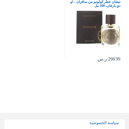
نيشان عطر كولونيز من سافران – او
دي بارفان، 100 مل
298.99
ر.س
Brands Carouse
سياسة الخصوصية