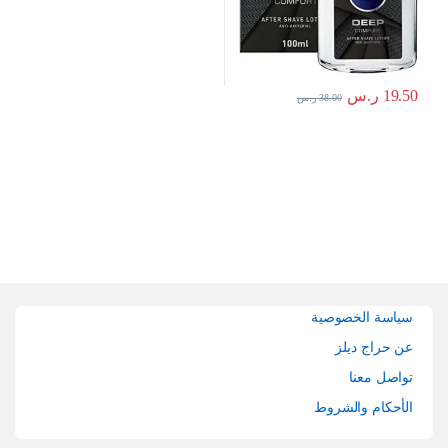
19.50
ر.س
38.00
ر.س
Brands Carouse
سياسة الخصوصية
عن حراج ديلز
تواصل معنا
الأحكام والشروط