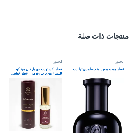
منتجات ذات صلة
العطور
العطور
عطر هوجو بوس بوتلد – او دي تواليت
عطر اكستريت دي بارفان موناكو
للنساء من بريبارفومر – عطر خشبي
وحار من فرنسا – عطر فاخر يدوم
طويلا، 15 مل