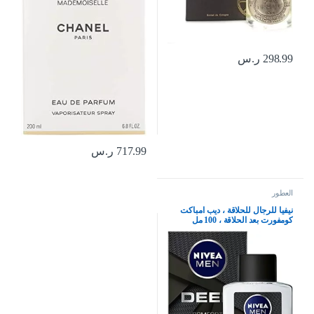
298.99
ر.س
717.99
ر.س
العطور
نيفيا للرجال للحلاقة ، ديب امباكت
كومفورت بعد الحلاقة ، 100 مل