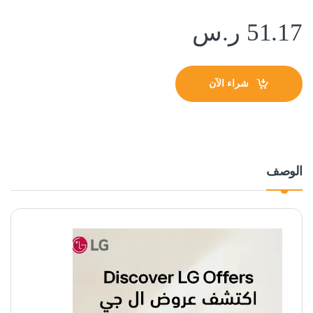
51.17
ر.س
شراء الآن
الوصف