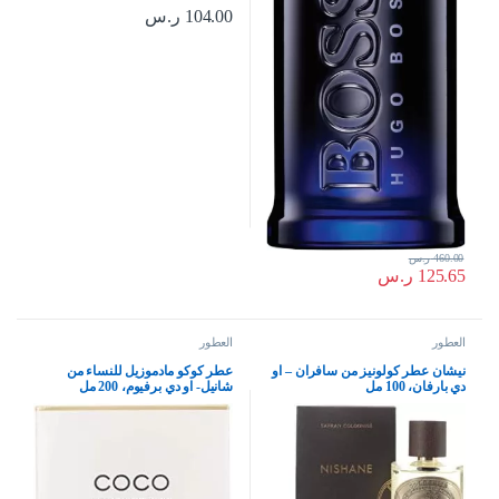
104.00
ر.س
460.00
ر.س
125.65
ر.س
العطور
العطور
نيشان عطر كولونيز من سافران – او
عطر كوكو مادموزيل للنساء من
دي بارفان، 100 مل
شانيل- او دي برفيوم، 200 مل