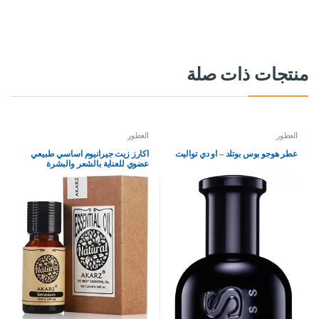
منتجات ذات صلة
العطور
العطور
عطر هوجو بوس بوتلد – او دي تواليت
اكارز زيت جيرانيوم اساسي طبيعي
عضوي للعناية بالشعر والبشرة
والجسم، موزع للشموع والصابون
والحرف اليدوية والتدليك، 10 مل