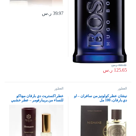
39.97
ر.س
460.00
ر.س
125.65
ر.س
العطور
العطور
نيشان عطر كولونيز من سافران – او
عطر اكستريت دي بارفان موناكو
دي بارفان، 100 مل
للنساء من بريبارفومر – عطر خشبي
وحار من فرنسا – عطر فاخر يدوم
طويلا، 15 مل