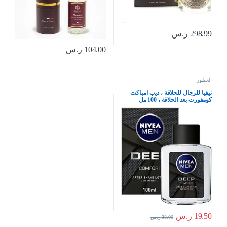
298.99
ر.س
104.00
ر.س
العطور
نيفيا للرجال للحلاقة ، ديب امباكت
كومفورت بعد الحلاقة ، 100 مل
19.50
ر.س
38.00
ر.س