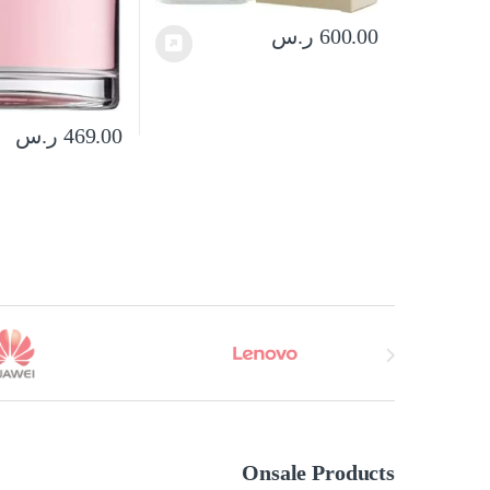
600.00
ر.س
469.00
ر.س
Brands Carouse
Onsale Products