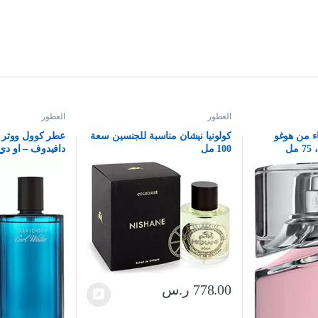
العطور
العطور
ء من هوغو
كولونيا نيشان مناسبة للجنسين سعة
عطر كوول ووتر 
ل
100 مل
دافيدوف – او دي 
778.00
ر.س