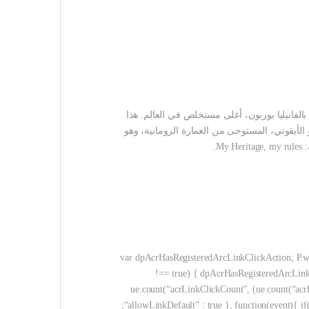
الفانيليا بوربون، أغلى مستخلص في العالم. هذا
لأيقوني، المستوحى من العمارة الرومانية، وهو
var dpAcrHasRegisteredArcLinkClickAction; P.when(‘A’, ‘ready’
!== true) { dpAcrHasRegisteredArcLinkCl
ue.count(“acrLinkClickCount”, (ue.count(“acrLi
“allowLinkDefault” : true }, function(event){ 