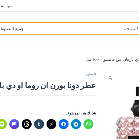
سياسة 
رفان من فالنتينو – 100 مل
العطور
🔍
عطر دونا بورن ان روما او دي بارفان
شارك هذا الموضوع: