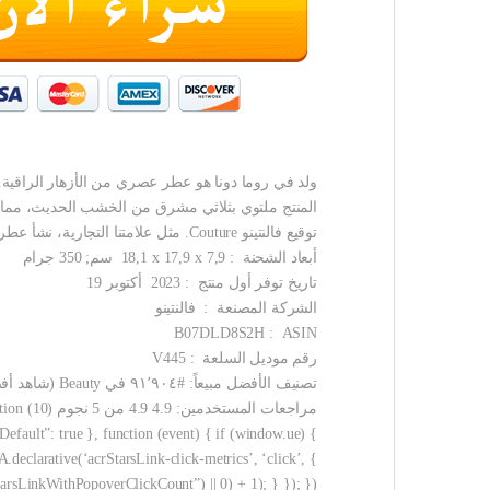
ولد في روما دونا هو عطر عصري من الأزهار الراقية. أ
المنتج ملتوي بثلاثي مشرق من الخشب الحديث، مما يع
توقيع فالنتينو Couture. مثل علامتنا التجارية، نشأ عطرنا في روما. يشير اسم العطر إلى موقف تجاه الحياة. ولد في روما. بيان الشخصية: My Heritage, my rules.
أبعاد الشحنة ‏ : ‎ 18,1 x 17,9 x 7,9 سم; 350 جرام
تاريخ توفر أول منتج ‏ : ‎ 2023 أكتوبر 19
الشركة المصنعة ‏ : ‎ فالنتينو
ASIN ‏ : ‎ B07DLD8S2H
رقم موديل السلعة ‏ : ‎ V445
تصنيف الأفضل مبيعاً: #٩١٬٩٠٤ في Beauty (شاهد أفضل 100 في Beauty) #٣٬٦٨٩ في Women’s Eau de Parfum
مراجع
efault”: true }, function (event) { if (window.ue) {
.declarative(‘acrStarsLink-click-metrics’, ‘click’, {
rsLinkWithPopoverClickCount”) || 0) + 1); } }); });