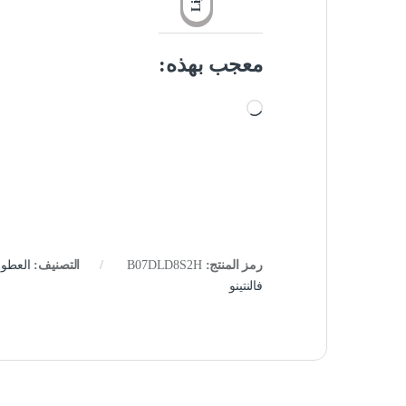
معجب بهذه:
جاري التحميل…
رمز المنتج:
B07DLD8S2H
التصنيف:
العطور
فالنتينو