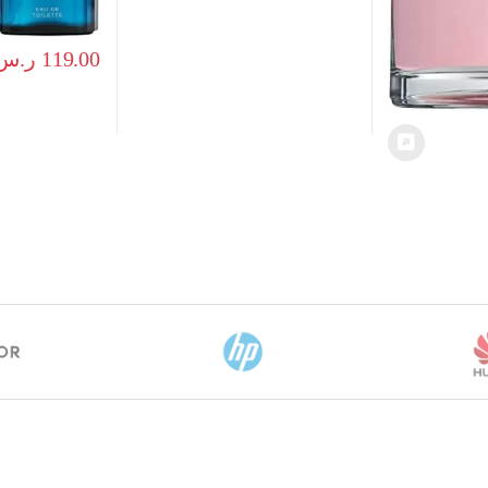
119.00
ر.س