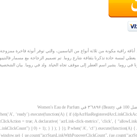
ناقة راقية مكونة من ثلاثة أنواع من الياسمين، والتي توفر أنوثة فاخرة ممزوجة ب
طي لمسة حادة تذكرنا بثقافة شارع روما. تم تصميم الزجاجة مع مسمار فالنتينو ا
ات المستخدمين: 4.9 4.9 من 5 نجوم (10) ).execute(function(A) { if (dpAcrHasRegisteredArcLinkClickAction
ickAction = true; A.declarative( ‘acrLink-click-metrics’, ‘click’, { “allowLinkD
nkClickCount”) || 0) + 1); } } ); } }); P.when(‘A’, ‘cf’).execute(function(A) { A
if(window.ue) { ue.count(“acrStarsLinkWithPopoverClickCount”, (ue.count(“acrSta