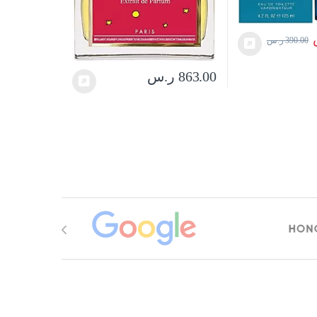
390.00
ر.س
863.00
ر.س