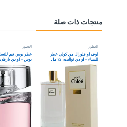
منتجات ذات صلة
العطور
العطور
لوف او فلورال من كولي عطر
عطر بوس فيم للنسا
للنساء – او دي تواليت، 75 مل
بوس – او دي بارفان، 75 م