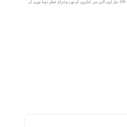
شراء عطر دونا بورن ان روما او دي بارفان من فالنتينو – 100 مل اون لاين من امازون او نون وحراج عطر دونا بورن ان