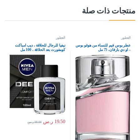
منتجات ذات صلة
العطور
العطور
عطر بوس فيم للنساء من هوغو بوس
نيفيا للرجال للحلاقة ، ديب امباكت
– او دي بارفان، 75 مل
كومفورت بعد الحلاقة ، 100 مل
19.50
ر.س
38.00
ر.س