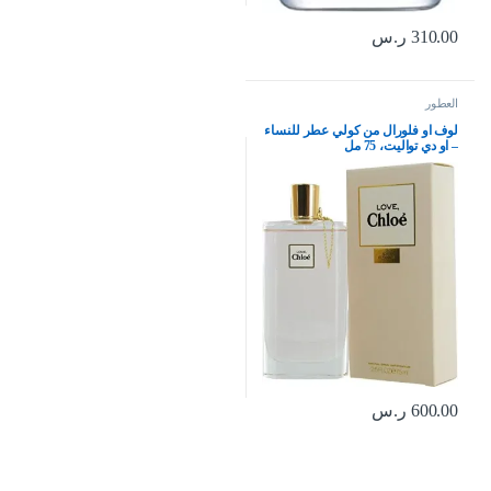
310.00
ر.س
العطور
لوف او فلورال من كولي عطر للنساء
– او دي تواليت، 75 مل
600.00
ر.س