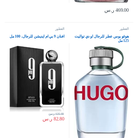
469.00
ر.س
العطور
العطور
هوغو بوس عطر للرجال او دي تواليت
افنان 9 بي ام ايديشن للرجال، 100 مل
125 مل
125.00
ر.س
82.80
ر.س