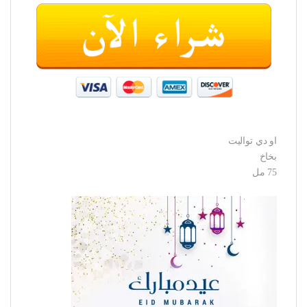
او دي تواليت
بخاخ
75 مل