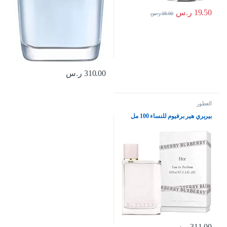
19.50
ر.س
38.00
ر.س
310.00
ر.س
العطور
بيربري هير برفيوم للنساء 100 مل
311.00
ر.س