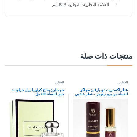
العلامة التجارية:
التجارية لانكاستر
منتجات ذات صلة
العطور
العطور
عطر اكستريت دي بارفان موناكو
جو مالون بخاخ كولونيا ايرل جراي اند
للنساء من بريبارفومر – عطر خشبي
خيار للنساء 100 مل
وحار من فرنسا – عطر فاخر يدوم
طويلا، 15 مل