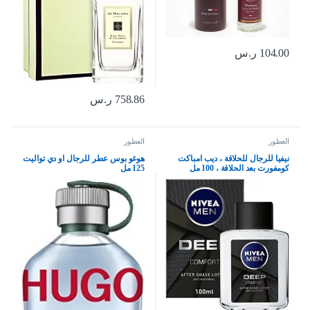
104.00
ر.س
758.86
ر.س
العطور
العطور
نيفيا للرجال للحلاقة ، ديب امباكت
هوغو بوس عطر للرجال او دي تواليت
كومفورت بعد الحلاقة ، 100 مل
125 مل