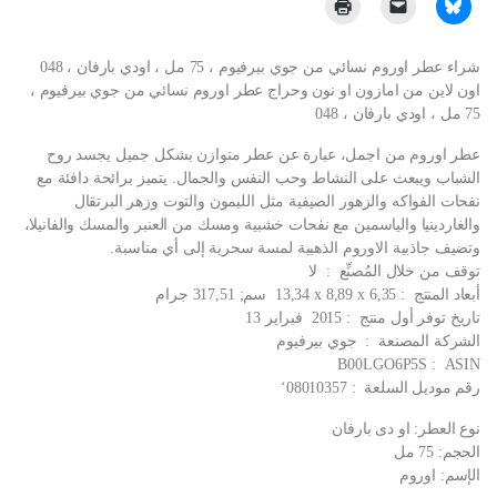
شراء عطر اوروم نسائي من جوي بيرفيوم ، 75 مل ، اودي بارفان ، 048
اون لاين من امازون او نون وحراج عطر اوروم نسائي من جوي بيرفيوم ،
75 مل ، اودي بارفان ، 048
عطر اوروم من اجمل، عبارة عن عطر متوازن بشكل جميل يجسد روح
الشباب ويبعث على النشاط وحب النفس والجمال. يتميز برائحة دافئة مع
نفحات الفواكه والزهور الصيفية مثل الليمون والتوت وزهر البرتقال
والغاردينيا والياسمين مع نفحات خشبية ومسك من العنبر والمسك والفانيلا،
وتضيف جاذبية الاوروم الذهبية لمسة سحرية إلى أي مناسبة.
توقف من خلال المُصنِّع ‏ : ‎ لا
أبعاد المنتج ‏ : ‎ 13,34 x 8,89 x 6,35 سم; 317,51 جرام
تاريخ توفر أول منتج ‏ : ‎ 2015 فبراير 13
الشركة المصنعة ‏ : ‎ جوي بيرفيوم
ASIN ‏ : ‎ B00LGO6P5S
رقم موديل السلعة ‏ : ‎ ‘08010357
نوع العطر: او دى بارفان
الحجم: 75 مل
الإسم: اوروم