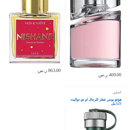
863.00
ر.س
469.00
ر.س
العطور
هوغو بوس عطر للرجال او دي تواليت
125 مل