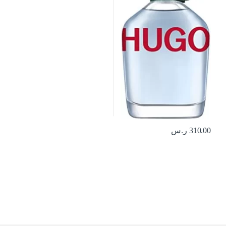
310.00
ر.س