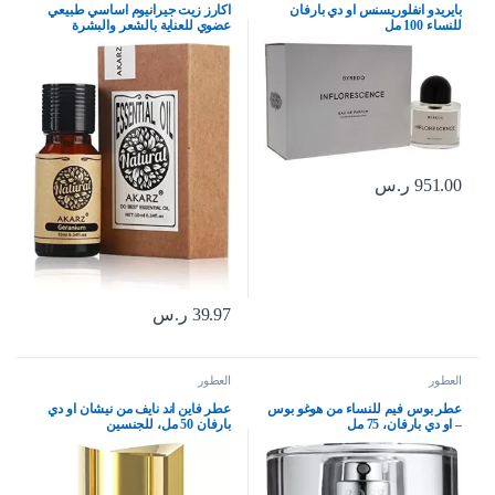
بايريدو انفلوريسنس او دي بارفان
اكارز زيت جيرانيوم اساسي طبيعي
للنساء 100 مل
عضوي للعناية بالشعر والبشرة
والجسم، موزع للشموع والصابون
والحرف اليدوية والتدليك، 10 مل
951.00
ر.س
39.97
ر.س
العطور
العطور
عطر بوس فيم للنساء من هوغو بوس
عطر فاين اند نايف من نيشان او دي
– او دي بارفان، 75 مل
بارفان 50 مل، للجنسين