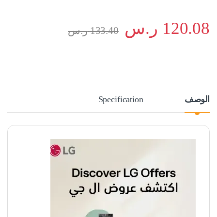
120.08
ر.س
133.40
ر.س
الوصف
Specification