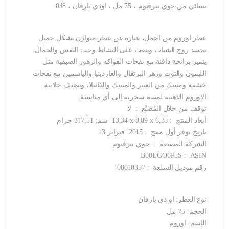
نسائي من جوي بيرفيوم ، 75 مل ، اودي بارفان ، 048
عطر اوروم من اجمل، عبارة عن عطر متوازن بشكل جميل
يجسد روح الشباب ويبعث على النشاط وحب النفس والجمال.
يتميز برائحة دافئة مع نفحات الفواكه والزهور الصيفية مثل
الليمون والتوت وزهر البرتقال والغاردينيا والياسمين مع نفحات
خشبية ومسك من العنبر والمسك والفانيلا، وتضيف جاذبية
الاوروم الذهبية لمسة سحرية إلى أي مناسبة.
توقف من خلال المُصنِّع ‏ : ‎ لا
أبعاد المنتج ‏ : ‎ 13,34 x 8,89 x 6,35 سم; 317,51 جرام
تاريخ توفر أول منتج ‏ : ‎ 2015 فبراير 13
الشركة المصنعة ‏ : ‎ جوي بيرفيوم
ASIN ‏ : ‎ B00LGO6P5S
رقم موديل السلعة ‏ : ‎ ‘08010357
نوع العطر: او دى بارفان
الحجم: 75 مل
الإسم: اوروم