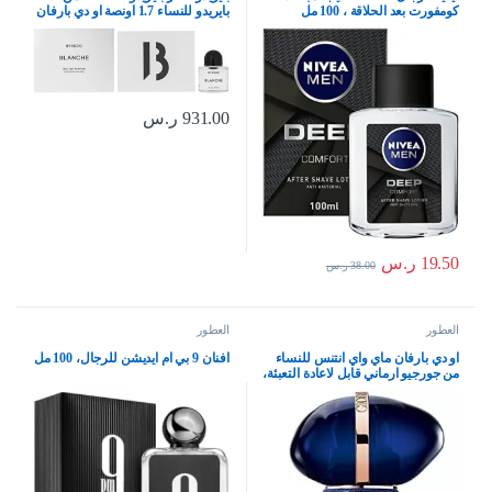
كومفورت بعد الحلاقة ، 100 مل
بايريدو للنساء 1.7 اونصة او دي بارفان
بخاخ 1.7 اونصة
931.00
ر.س
19.50
ر.س
38.00
ر.س
العطور
العطور
او دي بارفان ماي واي انتنس للنساء
افنان 9 بي ام ايديشن للرجال، 100 مل
من جورجيو ارماني قابل لاعادة التعبئة،
3.0 اونصة