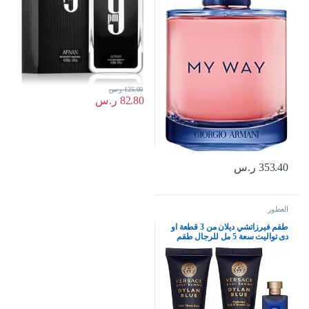
125.00
ر.س
82.80
ر.س
353.40
ر.س
العطور
طقم فيرزاتشي ديلان من 3 قطعة او
دى تواليت سعة 5 مل للرجال طقم
باحجام صغيرة للرجال