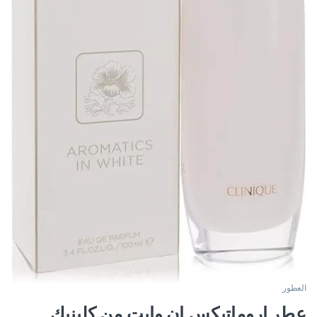
العطور
عطر اروماتيكس ان وايت من كلينيك