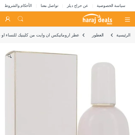
سياسة الخصوصية
عن حراج ديلز
تواصل معنا
الأحكام والشروط
Open
الرئيسية
العطور
عطر اروماتيكس ان وايت من كلينيك للنساء او دي بار
🔍