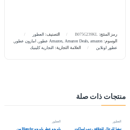
رمز المنتج:
B075G239KL
التصنيف:
العطور
الوسوم:
amazon عطور
,
Amazon Deals
,
Amazon
,
امازون عطور
,
عطور اونلاين
العلامة التجارية:
التجارية كلينيك
منتجات ذات صلة
العطور
العطور
نيفيا للرجال للحلاقة ، ديب امباكت
بايريدو عطر بايريدو Blanche من