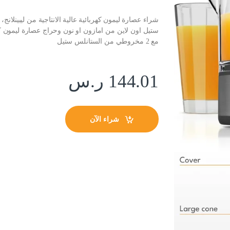
ستيل اون لاين من امازون او نون وحراج عصارة ليمون كهربا
مع 2 مخروطي من الستانلس ستيل
144.01
ر.س
شراء الآن