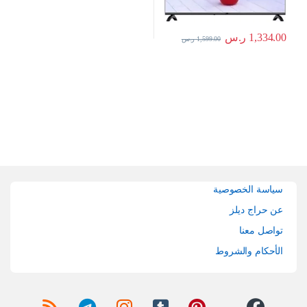
1,334.00
ر.س
1,599.00
ر.س
Brands Carouse
سياسة الخصوصية
عن حراج ديلز
تواصل معنا
الأحكام والشروط