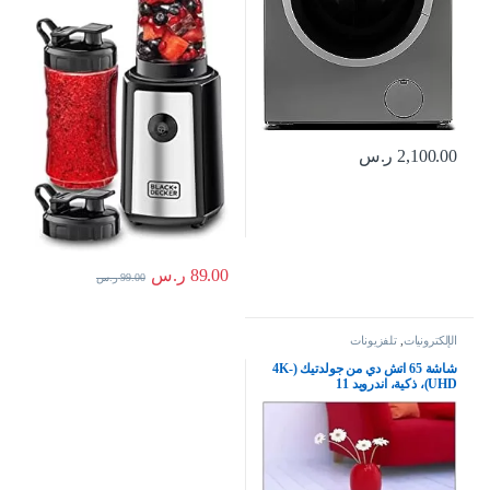
2,100.00
ر.س
89.00
ر.س
99.00
ر.س
الإلكترونيات
,
تلفزيونات
شاشة 65 اتش دي من جولدتيك (4K-
UHD)، ذكية، اندرويد 11