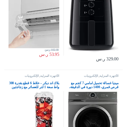
بتردد 60 هرتز فقط، HD920090،
جميع مقاسات المكيفات
أسود، 4.1 ليتر، 1400.0 واط
102.00
ر.س
53.95
ر.س
329.00
ر.س
الأجهزة المنزلية
,
الإلكترونيات
الأجهزة المنزلية
,
الإلكترونيات
ميديا غسالة تحميل امامي 7 كجم مع
بلاك اند ديكر – خلاط 6 قطع بقدرة 300
قرص قمري، 1400 دورة في الدقيقة،
واط سعة 1 لتر للعصائر مع زجاجتين
15 برنامج، غسالة اوتوماتيكية بالكامل
رياضيتين وعصارة حمضيات
مع محرك عاكس BLDC، شاشة
وملحقات، امن للاستخدام في غسالة
LED رقمية مدمجة، درجة حرارة
الصحون، اسود، SBX300
متعددة MF100W70BTGCC