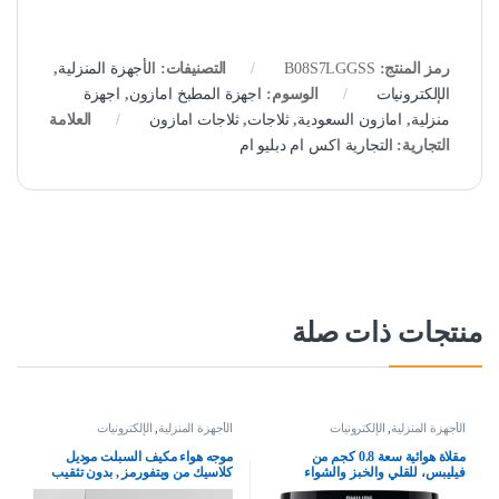
رمز المنتج:
B08S7LGGSS
التصنيفات:
الأجهزة المنزلية
,
الإلكترونيات
الوسوم:
اجهزة المطبخ امازون
,
اجهزة
منزلية
,
امازون السعودية
,
ثلاجات
,
ثلاجات امازون
العلامة
التجارية:
التجارية اكس ام دبليو ام
منتجات ذات صلة
الأجهزة المنزلية
,
الإلكترونيات
الأجهزة المنزلية
,
الإلكترونيات
مقلاة هوائية سعة 0.8 كجم من
موجه هواء مكيف السبلت موديل
فيليبس، للقلي والخبز والشواء
كلاسيك من ويتفورمز , بدون تثقيب
والتحميص او إعادة التسخين، تعمل
للجدار , حجم قابل للتعديل ليناسب