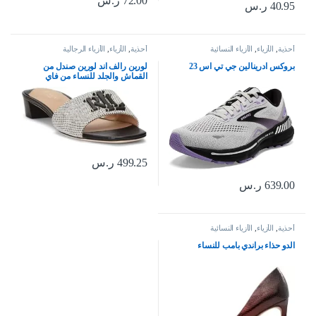
72.00
ر.س
40.95
ر.س
أحذية
,
الأزياء
,
الأزياء النسائية
أحذية
,
الأزياء
,
الأزياء الرجالية
بروكس ادرينالين جي تي اس 23
لورين رالف اند لورين صندل من
القماش والجلد للنساء من فاي
499.25
ر.س
639.00
ر.س
أحذية
,
الأزياء
,
الأزياء النسائية
الدو حذاء براندي بامب للنساء