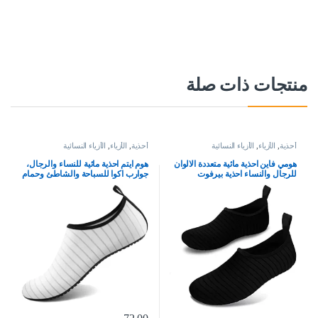
منتجات ذات صلة
أحذية
,
الأزياء
,
الأزياء النسائية
أحذية
,
الأزياء
,
الأزياء النسائية
هومي فاين احذية مائية متعددة الالوان
هوم ايتم احذية مائية للنساء والرجال،
للرجال والنساء احذية بيرفوت
جوارب اكوا للسباحة والشاطئ وحمام
للشاطئ وحمام السباحة للاولاد
السباحة والنهر سهلة الارتداء وسريعة
والبنات، احذية مائية سريعة الجفاف
الجفاف للعطلات والرحلات البحرية
لليوجا وركوب الامواج والسباحة
من ملحقات اساسيات اليوجا والكاياك
والرياضات المائية