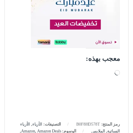
معجب بهذه:
جاري التحميل…
رمز المنتج:
B0F8HD578T
التصنيفات:
الأزياء
,
الأزياء
النسائية
,
الملابس
الوسوم:
Amazon Deals
,
Amazon
,