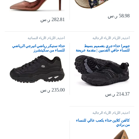
58.98
ر.س
282.81
ر.س
أحذية
,
الأزياء
,
الأزياء الرجالية
أحذية
,
الأزياء
,
الأزياء النسائية
جومرا حذاء جري بتصميم بسيط
حذاء سنيكر رياضي انيرجي الرياضي
للنساء حافي القدمين | مقدمة عريضة
للنساء من سكيتشرز
| بدون سقوط
235.00
ر.س
214.37
ر.س
أحذية
,
الأزياء
,
الأزياء الرجالية
كالفن كلاين حذاء بكعب عالي للنساء
من برادي