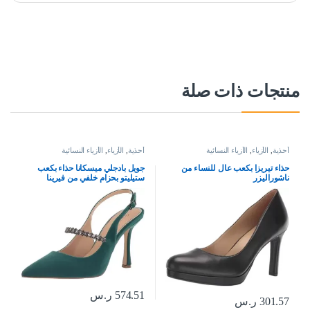
منتجات ذات صلة
أحذية
,
الأزياء
,
الأزياء النسائية
أحذية
,
الأزياء
,
الأزياء النسائية
حذاء تيريزا بكعب عال للنساء من
جويل بادجلي ميسكانا حذاء بكعب
ناشوراليزر
ستيليتو بحزام خلفي من فيرينا
574.51
ر.س
301.57
ر.س