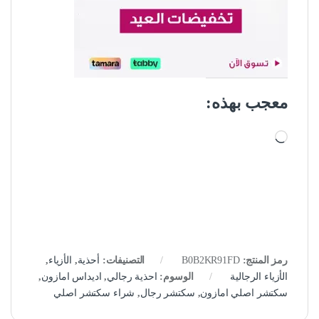
معجب بهذه:
جاري التحميل…
رمز المنتج:
B0B2KR91FD
التصنيفات:
أحذية
,
الأزياء
,
الأزياء الرجالية
الوسوم:
احذية رجالي
,
اديداس امازون
,
سكتشر اصلي امازون
,
سكتشر رجال
,
شراء سكتشر اصلي