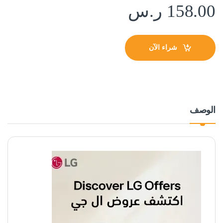
158.00
ر.س
شراء الآن
الوصف