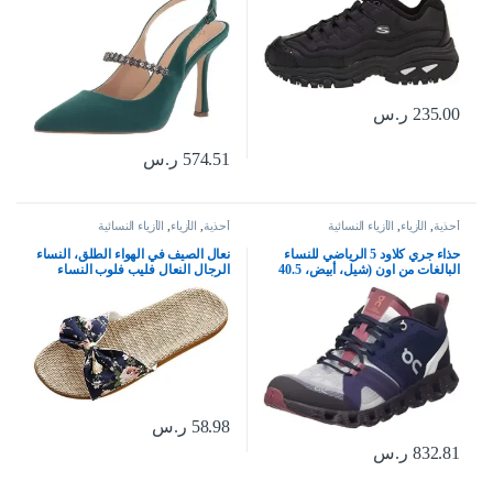
235.00
ر.س
574.51
ر.س
أحذية
,
الأزياء
,
الأزياء النسائية
أحذية
,
الأزياء
,
الأزياء النسائية
حذاء جري كلاود 5 الرياضي للنساء
نعال الصيف في الهواء الطلق، النساء
البالغات من اون (شيل، أبيض، 40.5
الرجال النعال فليب فلوب النساء
EU)
النعال الزهور القوس الكتان فليب
فلوب الصنادل إسفين النعال النساء
أحذية
58.98
ر.س
832.81
ر.س