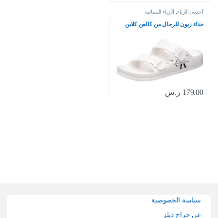
أحذية
,
الأزياء
,
الأزياء النسائية
حذاء زيون للرجال من كالفن كلاين
179.00
ر.س
Brands Carouse
سياسة الخصوصية
عن حراج ديلز