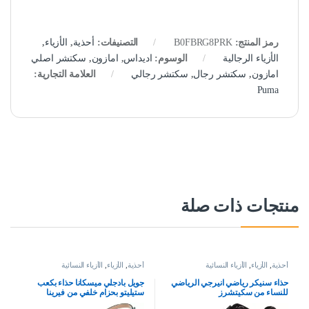
رمز المنتج:
B0FBRG8PRK
التصنيفات:
أحذية
,
الأزياء
,
الأزياء الرجالية
الوسوم:
اديداس
,
امازون
,
سكتشر اصلي
امازون
,
سكتشر رجال
,
سكتشر رجالي
العلامة التجارية:
Puma
منتجات ذات صلة
أحذية
,
الأزياء
,
الأزياء النسائية
أحذية
,
الأزياء
,
الأزياء النسائية
حذاء سنيكر رياضي انيرجي الرياضي
جويل بادجلي ميسكانا حذاء بكعب
للنساء من سكيتشرز
ستيليتو بحزام خلفي من فيرينا