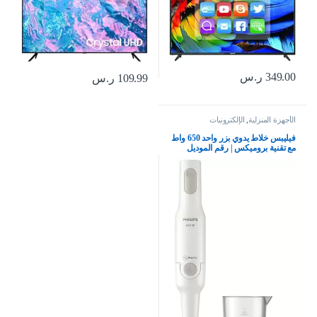
349.00
ر.س
109.99
ر.س
الأجهزة المنزلية
,
الإلكترونيات
فيليبس خلاط يدوي بزر واحد 650 واط
مع تقنية بروميكس | رقم الموديل
Hr2531/01، ابيض