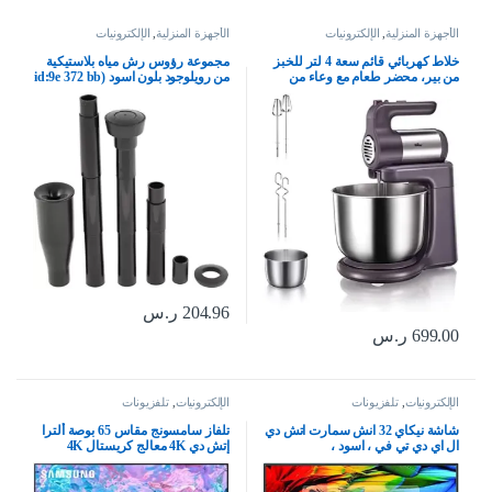
الأجهزة المنزلية
,
الإلكترونيات
الأجهزة المنزلية
,
الإلكترونيات
خلاط كهربائي قائم سعة 4 لتر للخبز
مجموعة رؤوس رش مياه بلاستيكية
من بير، محضر طعام مع وعاء من
من رويلوجود بلون اسود (id:9e 372 bb
الستانلس ستيل – خلاط محمول باليد
6c1 f8c
300 واط، 5 سرعات لخفق البيض
والعجين والكريمة للمطبخ والمنزل
204.96
ر.س
699.00
ر.س
الإلكترونيات
,
تلفزيونات
الإلكترونيات
,
تلفزيونات
شاشة نيكاي 32 انش سمارت اتش دي
تلفاز سامسونج مقاس 65 بوصة ألترا
ال اي دي تي في ، اسود ،
إتش دي 4K معالج كريستال 4K
NTV3200SLED3
بيوركلر – (موديل 2023)
UA65CU7000UXSA، أسود