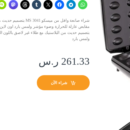
ولمس بارد
261.33
ر.س
شراء الآن