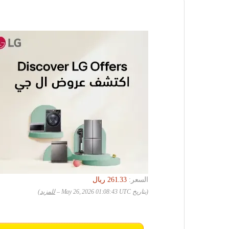
السعر:
(بتاريخ May 26, 2026 01:08:43 UTC –
للمزيد
)