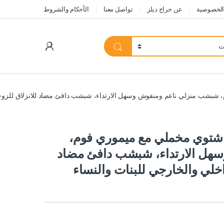
الخصوصية
عن حراج ديلز
تواصل معنا
الأحكام والشروط
My Account
 منزلي ناعم ومنفوش وسهل الارتداء، شبشب دافئ مضاد للانزلاق للزوجين للا
توي مخملي مع ميموري فوم،
هل الارتداء، شبشب دافئ مضاد
اخلي والخارجي للبنات والنساء